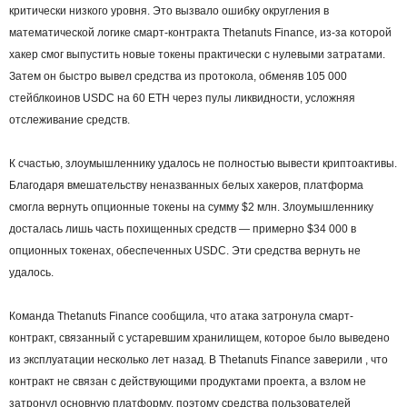
критически низкого уровня. Это вызвало ошибку округления в
математической логике смарт-контракта Thetanuts Finance, из-за которой
хакер смог выпустить новые токены практически с нулевыми затратами.
Затем он быстро вывел средства из протокола, обменяв 105 000
стейблкоинов USDC на 60 ETH через пулы ликвидности, усложняя
отслеживание средств.
К счастью, злоумышленнику удалось не полностью вывести криптоактивы.
Благодаря вмешательству неназванных белых хакеров, платформа
смогла вернуть опционные токены на сумму $2 млн. Злоумышленнику
досталась лишь часть похищенных средств — примерно $34 000 в
опционных токенах, обеспеченных USDC. Эти средства вернуть не
удалось.
Команда Thetanuts Finance сообщила, что атака затронула смарт-
контракт, связанный с устаревшим хранилищем, которое было выведено
из эксплуатации несколько лет назад. В Thetanuts Finance заверили , что
контракт не связан с действующими продуктами проекта, а взлом не
затронул основную платформу, поэтому средства пользователей