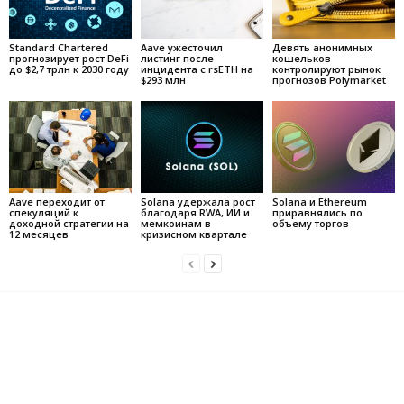
Standard Chartered
Aave ужесточил
Девять анонимных
прогнозирует рост DeFi
листинг после
кошельков
до $2,7 трлн к 2030 году
инцидента с rsETH на
контролируют рынок
$293 млн
прогнозов Polymarket
Aave переходит от
Solana удержала рост
Solana и Ethereum
спекуляций к
благодаря RWA, ИИ и
приравнялись по
доходной стратегии на
мемкоинам в
объему торгов
12 месяцев
кризисном квартале