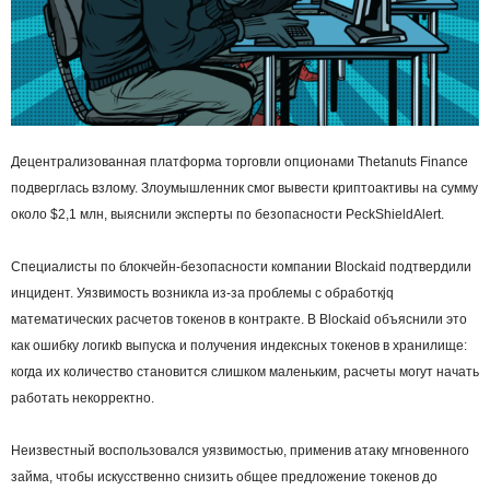
Децентрализованная платформа торговли опционами Thetanuts Finance
подверглась взлому. Злоумышленник смог вывести криптоактивы на сумму
около $2,1 млн, выяснили эксперты по безопасности PeckShieldAlert.
Специалисты по блокчейн-безопасности компании Blockaid подтвердили
инцидент. Уязвимость возникла из-за проблемы c обработкjq
математических расчетов токенов в контракте. В Blockaid объяснили это
как ошибку логикb выпуска и получения индексных токенов в хранилище:
когда их количество становится слишком маленьким, расчеты могут начать
работать некорректно.
Неизвестный воспользовался уязвимостью, применив атаку мгновенного
займа, чтобы искусственно снизить общее предложение токенов до