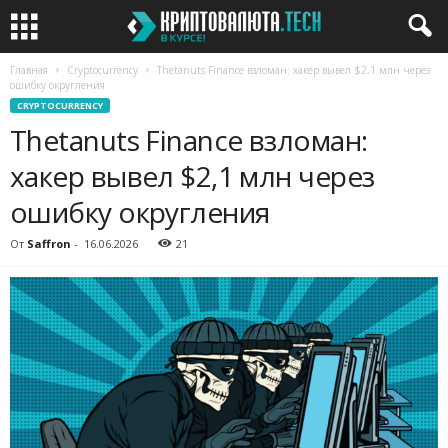
Главная
Cryptocurrency
Thetanuts Finance взломан: хакер вывел $2,1 млн через
ошибку округления
CRYPTOCURRENCY
Thetanuts Finance взломан:
хакер вывел $2,1 млн через
ошибку округления
От
Saffron
-
16.06.2026
21