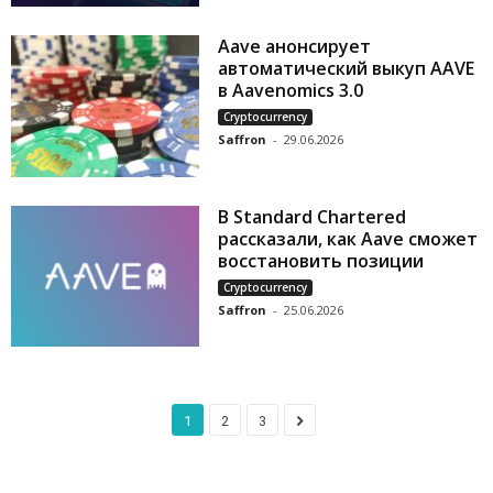
Aave анонсирует
автоматический выкуп AAVE
в Aavenomics 3.0
Cryptocurrency
Saffron
-
29.06.2026
В Standard Chartered
рассказали, как Aave сможет
восстановить позиции
Cryptocurrency
Saffron
-
25.06.2026
1
2
3