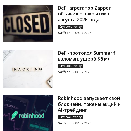
DeFi-агрегатор Zapper
объявил о закрытии с
августа 2026 года
Cryptocurrency
Saffron
-
09.07.2026
DeFi-протокол Summer.fi
взломан: ущерб $6 млн
Cryptocurrency
Saffron
-
06.07.2026
Robinhood запускает свой
блокчейн, токены акций и
AI-трейдинг
Cryptocurrency
Saffron
-
02.07.2026