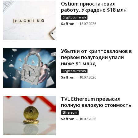
Ostium приостановил
работу. Украдено $18 млн
Cryptocurrency
Saffron
-
16.07.2026
Убытки от криптовзломов в
первом полугодии упали
ниже $1 млрд
Cryptocurrency
Saffron
-
10.07.2026
TVL Ethereum превысил
полную валовую стоимость
Ethereum
Saffron
-
10.07.2026