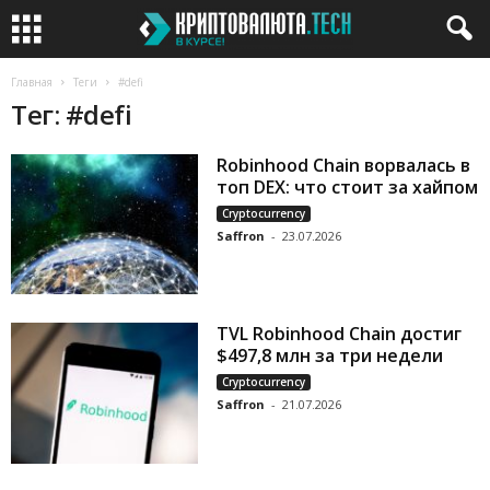
Главная
Теги
#defi
Тег: #defi
Robinhood Chain ворвалась в
топ DEX: что стоит за хайпом
Cryptocurrency
Saffron
-
23.07.2026
TVL Robinhood Chain достиг
$497,8 млн за три недели
Cryptocurrency
Saffron
-
21.07.2026