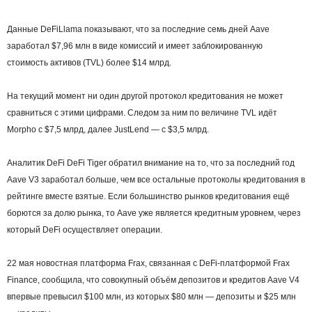
Данные DeFiLlama показывают, что за последние семь дней Aave
заработал $7,96 млн в виде комиссий и имеет заблокированную
стоимость активов (TVL) более $14 млрд.
На текущий момент ни один другой протокол кредитования не может
сравниться с этими цифрами. Следом за ним по величине TVL идёт
Morpho с $7,5 млрд, далее JustLend — с $3,5 млрд.
Аналитик DeFi DeFi Tiger обратил внимание на то, что за последний год
Aave V3 заработал больше, чем все остальные протоколы кредитования в
рейтинге вместе взятые. Если большинство рынков кредитования ещё
борются за долю рынка, то Aave уже является кредитным уровнем, через
который DeFi осуществляет операции.
22 мая новостная платформа Frax, связанная с DeFi-платформой Frax
Finance, сообщила, что совокупный объём депозитов и кредитов Aave V4
впервые превысил $100 млн, из которых $80 млн — депозиты и $25 млн