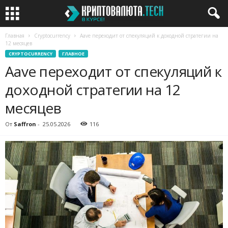
Главная
Cryptocurrency
Aave переходит от спекуляций к доходной стратегии на
12 месяцев
CRYPTOCURRENCY
ГЛАВНОЕ
Aave переходит от спекуляций к
доходной стратегии на 12
месяцев
От
Saffron
-
25.05.2026
116