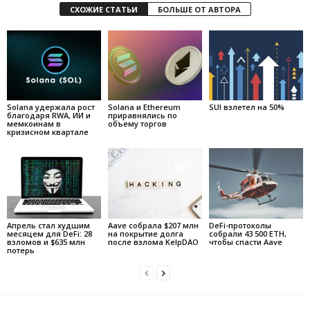
СХОЖИЕ СТАТЬИ
БОЛЬШЕ ОТ АВТОРА
Solana удержала рост
Solana и Ethereum
SUI взлетел на 50%
благодаря RWA, ИИ и
приравнялись по
мемкоинам в
объему торгов
кризисном квартале
Апрель стал худшим
Aave собрала $207 млн
DeFi-протоколы
месяцем для DeFi: 28
на покрытие долга
собрали 43 500 ETH,
взломов и $635 млн
после взлома KelpDAO
чтобы спасти Aave
потерь