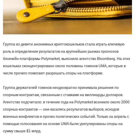
Группа из девяти анонимных криптокошельков стала играть ключевую
роль в определении результатов на крупнейших рынках прогнозов
блокчейн-платформы Polymarket, выяснило агентство Bloomberg. На этих
кошельках сконцентрировано около половины токенов UMA, которые в
числе прочего помогают разрешать споры на платформе.
Группа держателей токенов неоднократно принимала решения по
спорным контрактам, связанным с ставками на миллиарды долларов.
Агентство подсчитало: в течение года на Polymarket возникло около 2000
спорных контрактов — они касались результатов выборов, исходов
военных конфликтов и прочих политических событий. Только за апрель с
помощью голосования на основе UMA были урегулированы споры на
сумму свыше $1 млрд.