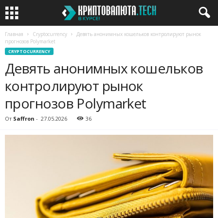
Главная
Cryptocurrency
Девять анонимных кошельков контролируют рынок
прогнозов Polymarket
CRYPTOCURRENCY
Девять анонимных кошельков
контролируют рынок
прогнозов Polymarket
От
Saffron
-
27.05.2026
36