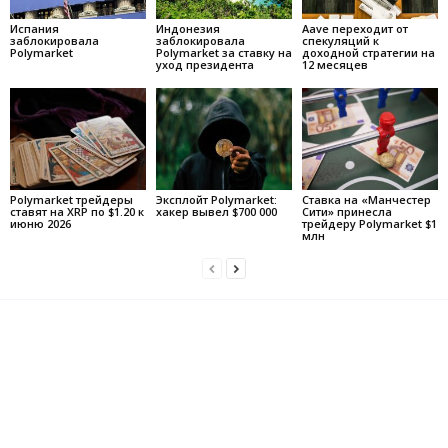
Испания
Индонезия
Aave переходит от
заблокировала
заблокировала
спекуляций к
Polymarket
Polymarket за ставку на
доходной стратегии на
уход президента
12 месяцев
Polymarket трейдеры
Эксплойт Polymarket:
Ставка на «Манчестер
ставят на XRP по $1.20 к
хакер вывел $700 000
Сити» принесла
июню 2026
трейдеру Polymarket $1
млн