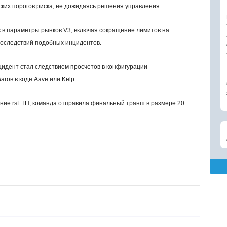
ских порогов риска, не дожидаясь решения управления.
 в параметры рынков V3, включая сокращение лимитов на
последствий подобных инцидентов.
цидент стал следствием просчетов в конфигурации
гов в коде Aave или Kelp.
ение rsETH, команда отправила финальный транш в размере 20