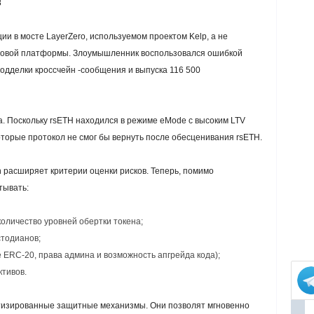
8
и в мосте LayerZero, используемом проектом Kelp, а не
нговой платформы. Злоумышленник воспользовался ошибкой
одделки кроссчейн -сообщения и выпуска 116 500
а. Поскольку rsETH находился в режиме eMode с высоким LTV
оторые протокол не смог бы вернуть после обесценивания rsETH.
n расширяет критерии оценки рисков. Теперь, помимо
тывать:
оличество уровней обертки токена;
стодианов;
 ERC-20, права админа и возможность апгрейда кода);
тивов.
тизированные защитные механизмы. Они позволят мгновенно