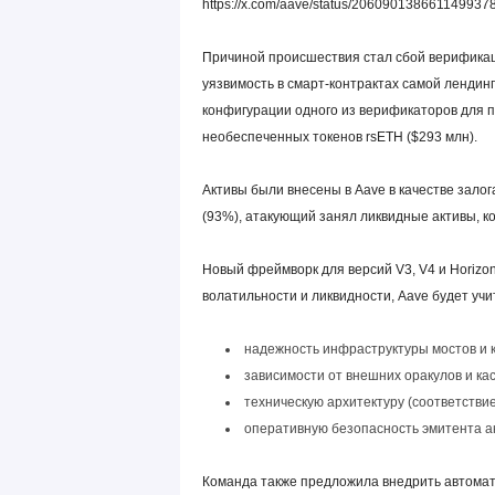
https://x.com/aave/status/206090138661149937
Причиной происшествия стал сбой верификаци
уязвимость в смарт-контрактах самой ленди
конфигурации одного из верификаторов для п
необеспеченных токенов rsETH ($293 млн).
Активы были внесены в Aave в качестве залог
(93%), атакующий занял ликвидные активы, к
Новый фреймворк для версий V3, V4 и Horizo
волатильности и ликвидности, Aave будет учи
надежность инфраструктуры мостов и к
зависимости от внешних оракулов и ка
техническую архитектуру (соответствие
оперативную безопасность эмитента ак
Команда также предложила внедрить автома