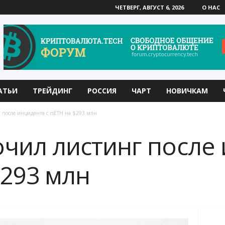
ЧЕТВЕРГ, АВГУСТ 6, 2026
О НАС
АТЬИ
ТРЕЙДИНГ
РОССИЯ
ЧАРТ
НОВИЧКАМ
 после инцидента с rsETH на $293 млн
очил листинг после
$293 млн