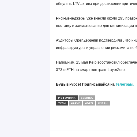
обнулять LTV актива при достижении критиче
Риск-менеджеры уже внесли около 295 правок
поставку и заимствование для минимизации 
Аудиторы OpenZeppelin подтвердили , что ин
инфраструктуры и управлении рисками, а не ба
Напомним, 25 мая Kelp восстановил обеспеч
373 rsETH на смарт-контракт LayerZero.
Будь в курсе! Подписывайся на
Телеграм.
ИСТОЧНИК
ССЫЛКА
ТЕГИ
#AAVE
#DEFI
RSETH