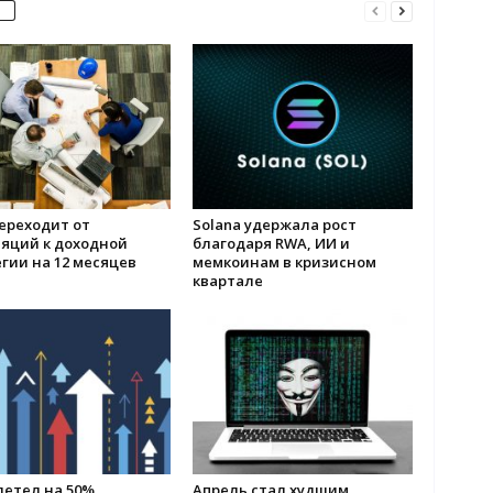
ереходит от
Solana удержала рост
ляций к доходной
благодаря RWA, ИИ и
гии на 12 месяцев
мемкоинам в кризисном
квартале
летел на 50%
Апрель стал худшим