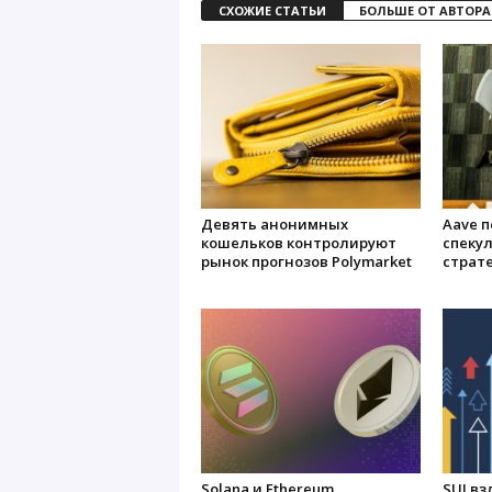
СХОЖИЕ СТАТЬИ
БОЛЬШЕ ОТ АВТОРА
Девять анонимных
Aave п
кошельков контролируют
спеку
рынок прогнозов Polymarket
страте
Solana и Ethereum
SUI вз