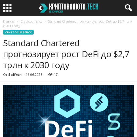
Главная
Cryptocurrency
Standard Chartered прогнозирует рост DeFi до $2,7 трлн
к 2030 году
CRYPTOCURRENCY
Standard Chartered
прогнозирует рост DeFi до $2,7
трлн к 2030 году
От
Saffron
-
16.06.2026
17