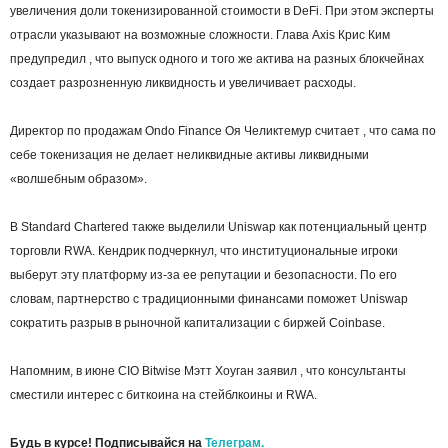
увеличения доли токенизированной стоимости в DeFi. При этом эксперты
отрасли указывают на возможные сложности. Глава Axis Крис Ким
предупредил , что выпуск одного и того же актива на разных блокчейнах
создает разрозненную ликвидность и увеличивает расходы.
Директор по продажам Ondo Finance Оя Челиктемур считает , что сама по
себе токенизация не делает неликвидные активы ликвидными
«волшебным образом».
В Standard Chartered также выделили Uniswap как потенциальный центр
торговли RWA. Кендрик подчеркнул, что институциональные игроки
выберут эту платформу из-за ее репутации и безопасности. По его
словам, партнерство с традиционными финансами поможет Uniswap
сократить разрыв в рыночной капитализации с биржей Coinbase.
Напомним, в июне CIO Bitwise Мэтт Хоуган заявил , что консультанты
сместили интерес с биткоина на стейблкоины и RWA.
Будь в курсе! Подписывайся на
Телеграм.