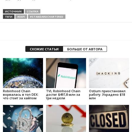
ИСТОЧНИК
ССЫЛКА
ТЕГИ
#DEFI
#STANDARDCHARTERED
СХОЖИЕ СТАТЬИ
БОЛЬШЕ ОТ АВТОРА
Robinhood Chain
TVL Robinhood Chain
Ostium приостановил
ворвалась в топ DEX:
достиг $497,8 млн за
работу. Украдено $18
что стоит за хайпом
три недели
млн