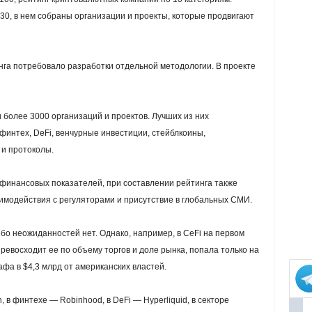
s 30, в нем собраны организации и проекты, которые продвигают
инга потребовало разработки отдельной методологии. В проекте
 более 3000 организаций и проектов. Лучших из них
 финтех, DeFi, венчурные инвестиции, стейблкоины,
 и протоколы.
финансовых показателей, при составлении рейтинга также
аимодействия с регуляторами и присутствие в глобальных СМИ.
бо неожиданностей нет. Однако, например, в CeFi на первом
превосходит ее по объему торгов и доле рынка, попала только на
афа в $4,3 млрд от американских властей.
n, в финтехе — Robinhood, в DeFi — Hyperliquid, в секторе