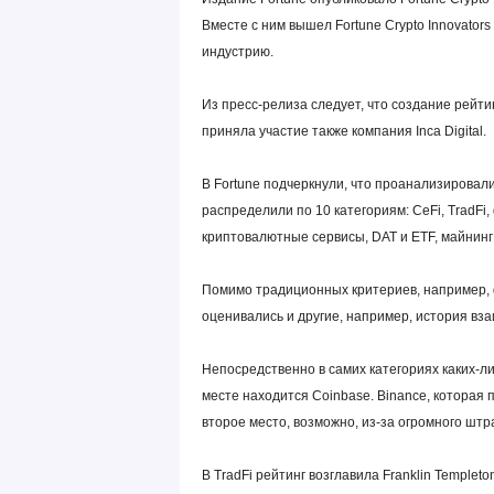
Вместе с ним вышел Fortune Crypto Innovator
индустрию.
Из пресс-релиза следует, что создание рейт
приняла участие также компания Inca Digital.
В Fortune подчеркнули, что проанализировали
распределили по 10 категориям: CeFi, TradFi,
криптовалютные сервисы, DAT и ETF, майнинг
Помимо традиционных критериев, например, 
оценивались и другие, например, история вз
Непосредственно в самих категориях каких-ли
месте находится Coinbase. Binance, которая 
второе место, возможно, из-за огромного штр
В TradFi рейтинг возглавила Franklin Templeto