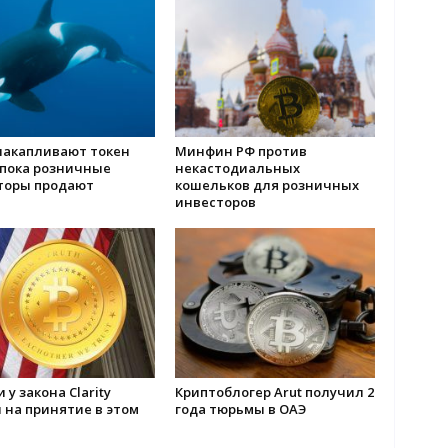
накапливают токен
Минфин РФ против
 пока розничные
некастодиальных
торы продают
кошельков для розничных
инвесторов
 у закона Clarity
Криптоблогер Arut получил 2
 на принятие в этом
года тюрьмы в ОАЭ