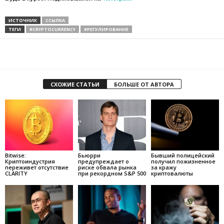
ИСТОЧНИК
ССЫЛКА
ТЕГИ
#CRYPTOCURRENCY
#РЕГУЛИРОВАНИЕ
СХОЖИЕ СТАТЬИ
БОЛЬШЕ ОТ АВТОРА
Bitwise:
Бьюрри
Бывший полицейский
Криптоиндустрия
предупреждает о
получил пожизненное
переживет отсутствие
риске обвала рынка
за кражу
CLARITY
при рекордном S&P 500
криптовалюты