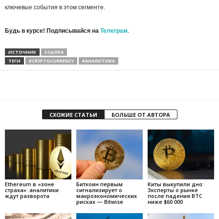
ключевые события в этом сегменте.
Будь в курсе! Подписывайся на
Телеграм.
ИСТОЧНИК
ССЫЛКА
ТЕГИ
#CRYPTOCURRENCY
#АНАЛИТИКА
СХОЖИЕ СТАТЬИ
БОЛЬШЕ ОТ АВТОРА
Ethereum в «зоне
Биткоин первым
Киты выкупили дно:
страха»: аналитики
сигнализирует о
Эксперты о рынке
ждут разворота
макроэкономических
после падения BTC
рисках — Bitwise
ниже $60 000