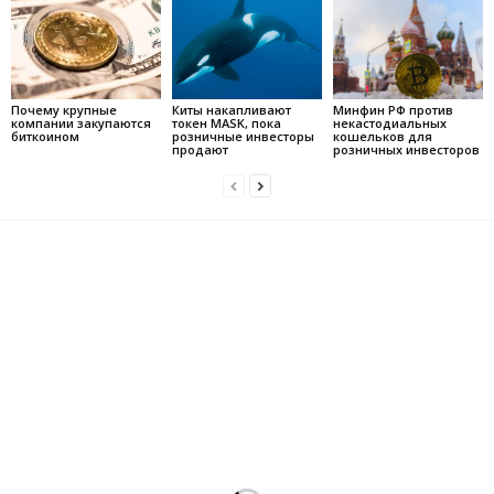
Почему крупные
Киты накапливают
Минфин РФ против
компании закупаются
токен MASK, пока
некастодиальных
биткоином
розничные инвесторы
кошельков для
продают
розничных инвесторов