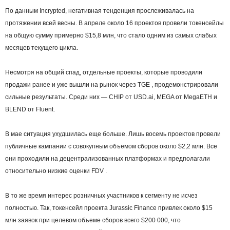
По данным Incrypted, негативная тенденция прослеживалась на
протяжении всей весны. В апреле около 16 проектов провели токенсейлы
на общую сумму примерно $15,8 млн, что стало одним из самых слабых
месяцев текущего цикла.
Несмотря на общий спад, отдельные проекты, которые проводили
продажи ранее и уже вышли на рынок через TGE , продемонстрировали
сильные результаты. Среди них — CHIP от USD.ai, MEGA от MegaETH и
BLEND от Fluent.
В мае ситуация ухудшилась еще больше. Лишь восемь проектов провели
публичные кампании с совокупным объемом сборов около $2,2 млн. Все
они проходили на децентрализованных платформах и предполагали
относительно низкие оценки FDV .
В то же время интерес розничных участников к сегменту не исчез
полностью. Так, токенсейл проекта Jurassic Finance привлек около $15
млн заявок при целевом объеме сборов всего $200 000, что