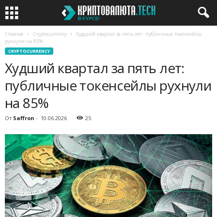
Главная
Cryptocurrency
Худший квартал за пять лет: публичные токенсейлы
рухнули на 85%
CRYPTOCURRENCY
Худший квартал за пять лет:
публичные токенсейлы рухнули
на 85%
От
Saffron
-
10.06.2026
25