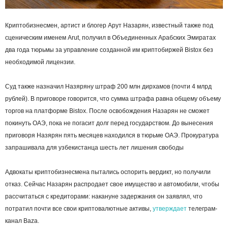
Криптобизнесмен, артист и блогер Арут Назарян, известный также под
сценическим именем Arut, получил в Объединенных Арабских Эмиратах
два года тюрьмы за управление созданной им криптобиржей Bistox без
необходимой лицензии.
Суд также назначил Назяряну штраф 200 млн дирхамов (почти 4 млрд
рублей). В приговоре говорится, что сумма штрафа равна общему объему
торгов на платформе Bistox. После освобождения Назарян не сможет
покинуть ОАЭ, пока не погасит долг перед государством. До вынесения
приговоря Назярян пять месяцев находился в тюрьме ОАЭ. Прокуратура
запрашивала для узбекистанца шесть лет лишения свободы
Адвокаты криптобизнесмена пытались оспорить вердикт, но получили
отказ. Сейчас Назарян распродает свое имущество и автомобили, чтобы
рассчитаться с кредиторами: накануне задержания он заявлял, что
потратил почти все свои криптовалютные активы,
утверждает
телеграм-
канал Baza.