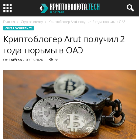
Главная
Cryptocurrency
Криптоблогер Arut получил 2 года тюрьмы в ОАЭ
CRYPTOCURRENCY
Криптоблогер Arut получил 2
года тюрьмы в ОАЭ
От
Saffron
-
09.06.2026
38