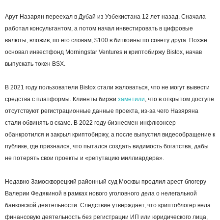
Арут Назарян переехал в Дубай из Узбекистана 12 лет назад. Сначала
работал консультантом, а потом начал инвестировать в цифровые
валюты, вложив, по его словам, $100 в биткоины по совету друга. Позже
основал инвестфонд Morningstar Ventures и криптобиржу Bistox, начав
выпускать токен BSX.
В 2021 году пользователи Bistox стали жаловаться, что не могут вывести
средства с платформы. Клиенты биржи
заметили
, что в открытом доступе
отсутствуют регистрационные данные проекта, из-за чего Назяряна
стали обвинять в скаме. В 2022 году бизнесмен-инфлюэнсер
обанкротился и закрыл криптобиржу, а после выпустил видеообращение к
публике, где признался, что пытался создать видимость богатства, дабы
не потерять свои проекты и «репутацию миллиардера».
Недавно Замоскворецкий районный суд Москвы продлил арест блогеру
Валерии Федякиной в рамках нового уголовного дела о нелегальной
банковской деятельности. Следствие утверждает, что криптоблогер вела
финансовую деятельность без регистрации ИП или юридического лица,