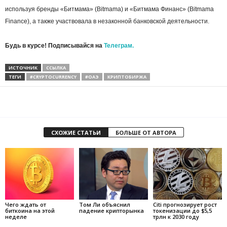
используя бренды «Битмама» (Bitmama) и «Битмама Финанс» (Bitmama
Finance), а также участвовала в незаконной банковской деятельности.
Будь в курсе! Подписывайся на
Телеграм.
ИСТОЧНИК
ССЫЛКА
ТЕГИ
#CRYPTOCURRENCY
#ОАЭ
КРИПТОБИРЖА
СХОЖИЕ СТАТЬИ
БОЛЬШЕ ОТ АВТОРА
Чего ждать от
Том Ли объяснил
Citi прогнозирует рост
биткоина на этой
падение крипторынка
токенизации до $5,5
неделе
трлн к 2030 году