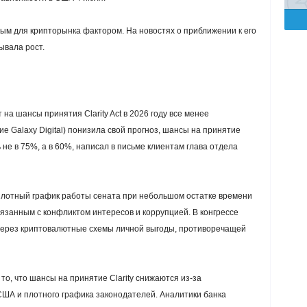
ным для крипторынка фактором. На новостях о приближении к его
ывала рост.
на шансы принятия Clarity Act в 2026 году все менее
е Galaxy Digital) понизила свой прогноз, шансы на принятие
ь не в 75%, а в 60%, написал в письме клиентам глава отдела
плотный график работы сената при небольшом остатке времени
связанным с конфликтом интересов и коррупцией. В конгрессе
 через криптовалютные схемы личной выгоды, противоречащей
о, что шансы на принятие Clarity снижаются из-за
А и плотного графика законодателей. Аналитики банка