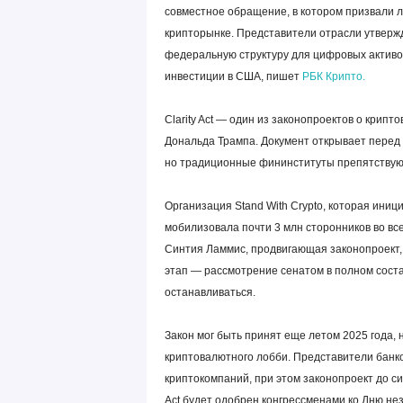
совместное обращение, в котором призвали ли
крипторынке. Представители отрасли утвержда
федеральную структуру для цифровых активо
инвестиции в США, пишет
РБК Крипто.
Clarity Act — один из законопроектов о кри
Дональда Трампа. Документ открывает перед
но традиционные фининституты препятствуют
Организация Stand With Crypto, которая ини
мобилизовала почти 3 млн сторонников во вс
Синтия Ламмис, продвигающая законопроект, 
этап — рассмотрение сенатом в полном состав
останавливаться.
Закон мог быть принят еще летом 2025 года, 
криптовалютного лобби. Представители банк
криптокомпаний, при этом законопроект до сих
Act будет одобрен конгрессменами ко Дню не