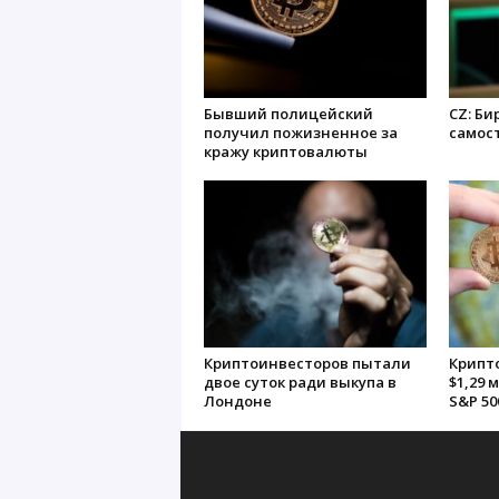
Бывший полицейский
CZ: Би
получил пожизненное за
самос
кражу криптовалюты
Криптоинвесторов пытали
Крипт
двое суток ради выкупа в
$1,29 
Лондоне
S&P 50