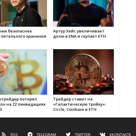
ржи безопаснее
Артур Хейс увеличивает
тоятельного хранения
долю в ENA и скупает ETH
отрейдер потерял
Трейдер ставит на
млн на 22 ликвидациях
«Галактическую тройку»:
0
Circle, Coinbase и ETH
RSS
TELEGRAM
TWITTER
VKONTAKTE