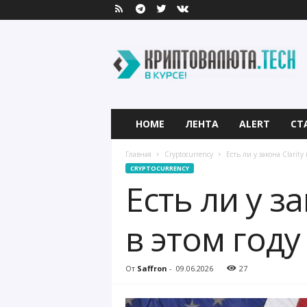
К
р
и
п
т
о
в
HOME
ЛЕНТА
ALERT
СТ
а
л
Главная
Cryptocurrency
Есть ли у закона Clarit
ю
CRYPTOCURRENCY
т
Есть ли у з
а
.
T
в этом году
e
c
h
От
Saffron
-
09.06.2026
27