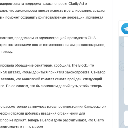
деров сената поддержать законопроект Clarity Act о
ют, что законопроект внесет ясность в регулирование, создаст
в и поможет сохранить криптовалютные инновации, привлекая
птовалютах, продвигаемых администрацией президента США
 криптокомпаниями новые возможности на американском рынке,
 этому.
циировала обращение сенаторам, сообщила The Block, что
ех 50 штатах, чтобы добиться принятия законопроекта. Сенатор
заявила, что банковский комитет сената пройден, следующий
е. По ее словам, это был слишком долгий путь, чтобы теперь
но рассмотрение затянулось из-за противостояния банковского и
овской отрасли добились введения ограничений для
 пор не принят. Теперь в Белом доме рассчитывают, что Clarity
зависимости в США 4 июля.