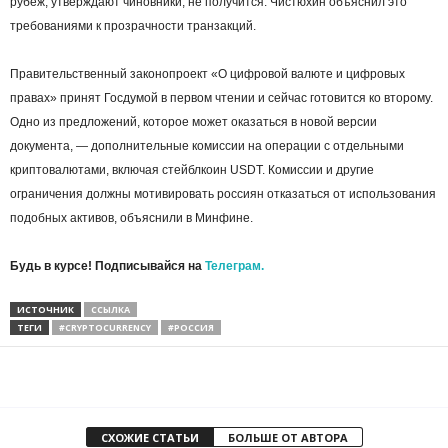
рубеж, утверждают чиновники, не получится. Чистюхин объяснил это
требованиями к прозрачности транзакций.
Правительственный законопроект «О цифровой валюте и цифровых
правах» принят Госдумой в первом чтении и сейчас готовится ко второму.
Одно из предложений, которое может оказаться в новой версии
документа, — дополнительные комиссии на операции с отдельными
криптовалютами, включая стейблкоин USDT. Комиссии и другие
ограничения должны мотивировать россиян отказаться от использования
подобных активов, объяснили в Минфине.
Будь в курсе! Подписывайся на
Телеграм.
ИСТОЧНИК
ССЫЛКА
ТЕГИ
#CRYPTOCURRENCY
#РОССИЯ
СХОЖИЕ СТАТЬИ
БОЛЬШЕ ОТ АВТОРА