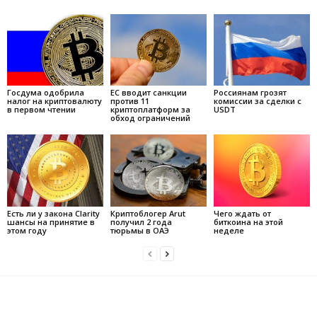
Госдума одобрила
ЕС вводит санкции
Россиянам грозят
налог на криптовалюту
против 11
комиссии за сделки с
в первом чтении
криптоплатформ за
USDT
обход ограничений
Есть ли у закона Clarity
Криптоблогер Arut
Чего ждать от
шансы на принятие в
получил 2 года
биткоина на этой
этом году
тюрьмы в ОАЭ
неделе