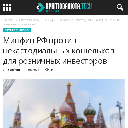
Главная
Cryptocurrency
Минфин РФ против некастодиальных кошельков для
розничных инвесторов
CRYPTOCURRENCY
Минфин РФ против
некастодиальных кошельков
для розничных инвесторов
От
Saffron
-
10.06.2026
48