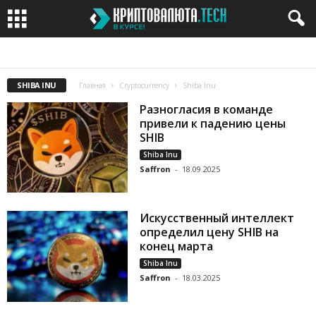
BITCOIN
BITCOIN CASH
BITCOIN GOLD
BITTORRENT
CARDANO
SHIBA INU
Главная
Cryptocurrency
Shiba Inu
Разногласия в команде
привели к падению цены
SHIB
Shiba Inu
Saffron
-
18.09.2025
Искусственный интеллект
определил цену SHIB на
конец марта
Shiba Inu
Saffron
-
18.03.2025