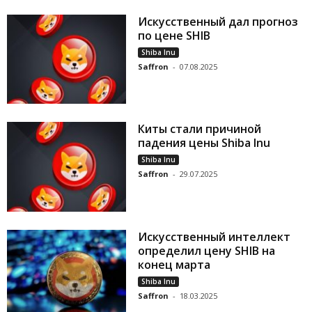
Искусственный дал прогноз
по цене SHIB
Shiba Inu
Saffron
-
07.08.2025
Киты стали причиной
падения цены Shiba Inu
Shiba Inu
Saffron
-
29.07.2025
Искусственный интеллект
определил цену SHIB на
конец марта
Shiba Inu
Saffron
-
18.03.2025