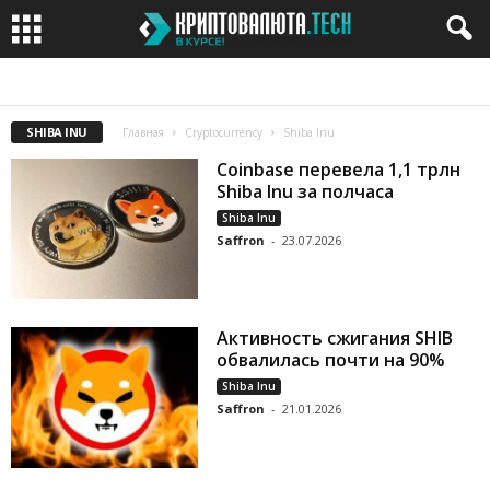
BITCOIN
BITCOIN CASH
BITCOIN GOLD
BITTORRENT
CARDANO
SHIBA INU
Главная
Cryptocurrency
Shiba Inu
Coinbase перевела 1,1 трлн
Shiba Inu за полчаса
Shiba Inu
Saffron
-
23.07.2026
Активность сжигания SHIB
обвалилась почти на 90%
Shiba Inu
Saffron
-
21.01.2026