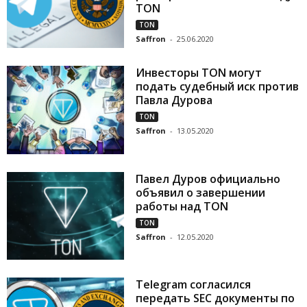
TON
TON
Saffron
-
25.06.2020
Инвесторы TON могут
подать судебный иск против
Павла Дурова
TON
Saffron
-
13.05.2020
Павел Дуров официально
объявил о завершении
работы над TON
TON
Saffron
-
12.05.2020
Telegram согласился
передать SEC документы по