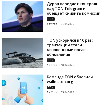
Дуров передает контроль
над TON Telegram и
обещает снизить комиссии
TON
Saffron
-
06.05.2026
TON ускорился в 10 раз:
транзакции стали
мгновенными после
обновления
TON
Saffron
-
10.04.2026
Команда ТON обновили
wallet.ton.org
TON
Saffron
-
03.04.2025