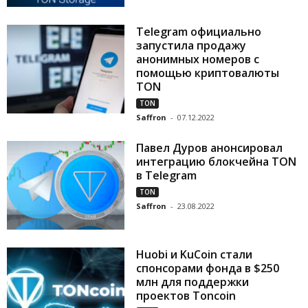
Telegram официально
запустила продажу
анонимных номеров с
помощью криптовалюты
TON
TON
Saffron
-
07.12.2022
Павел Дуров анонсировал
интеграцию блокчейна TON
в Telegram
TON
Saffron
-
23.08.2022
Huobi и KuCoin стали
спонсорами фонда в $250
млн для поддержки
проектов Toncoin