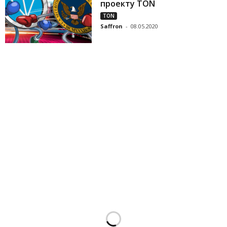
проекту TON
TON
Saffron
-
08.05.2020