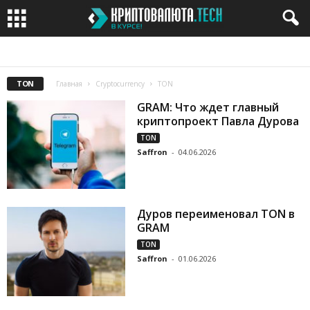
BITCOIN
BITCOIN CASH
BITCOIN GOLD
BITTORRENT
CARDANO
TON
Главная
Cryptocurrency
TON
GRAM: Что ждет главный
криптопроект Павла Дурова
TON
Saffron
-
04.06.2026
Дуров переименовал TON в
GRAM
TON
Saffron
-
01.06.2026