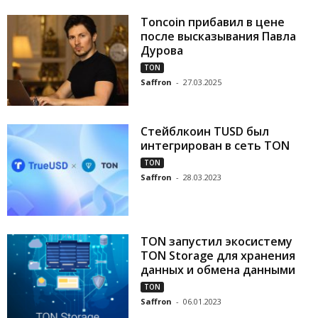
Toncoin прибавил в цене
после высказывания Павла
Дурова
TON
Saffron
-
27.03.2025
Стейблкоин TUSD был
интегрирован в сеть TON
TON
Saffron
-
28.03.2023
TON запустил экосистему
TON Storage для хранения
данных и обмена данными
TON
Saffron
-
06.01.2023