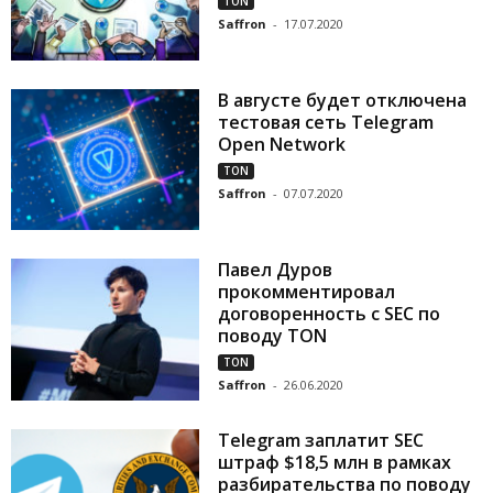
TON
Saffron
-
17.07.2020
В августе будет отключена
тестовая сеть Telegram
Open Network
TON
Saffron
-
07.07.2020
Павел Дуров
прокомментировал
договоренность с SEC по
поводу TON
TON
Saffron
-
26.06.2020
Telegram заплатит SEC
штраф $18,5 млн в рамках
разбирательства по поводу