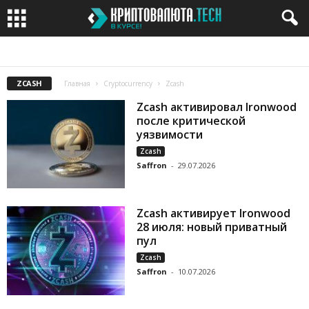
BITCOIN
BITCOIN CASH
BITCOIN GOLD
BITTORRENT
CARDANO
ZCASH
Главная
Cryptocurrency
Zcash
Zcash активировал Ironwood
после критической
уязвимости
Zcash
Saffron
-
29.07.2026
Zcash активирует Ironwood
28 июля: новый приватный
пул
Zcash
Saffron
-
10.07.2026