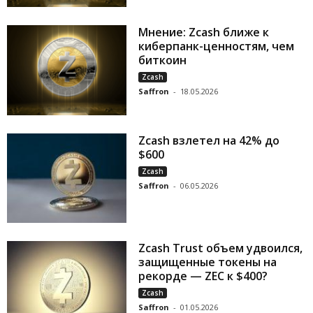
Мнение: Zcash ближе к
киберпанк-ценностям, чем
биткоин
Zcash
Saffron
-
18.05.2026
Zcash взлетел на 42% до
$600
Zcash
Saffron
-
06.05.2026
Zcash Trust объем удвоился,
защищенные токены на
рекорде — ZEC к $400?
Zcash
Saffron
-
01.05.2026