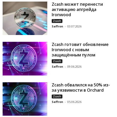
Zcash может перенести
активацию апгрейда
Ironwood
Zcash
Saffron
-
03.07.2026
Zcash готовит обновление
Ironwood с новым
защищённым пулом
Zcash
Saffron
-
09.06.2026
Zcash обвалился на 50% из-
за уязвимости в Orchard
Zcash
Saffron
-
05.06.2026