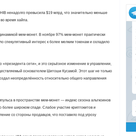
SHIB ненадолго превысила $19 млрд, что значительно меньше
 во время хайпа.
инамикой мем-монет. В ноябре 97% мем-монет практически
ло спекулятивный интерес к более мелким токенам и охладило
го «президента сети», и это серьёзное изменение в управлении,
ществляемый основателем Шитоши Кусамой. Этот шаг не только
 создал неопределённость относительно общего направления
пульса в пространстве мем-монет — индекс сезона альткоинов
 о более широком спаде. Слабое участие криптокитов и
ление со стороны продавцов, что поставило под угрозу