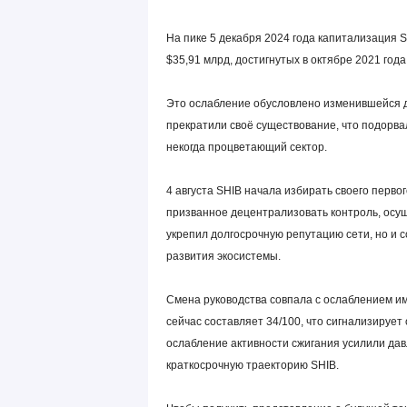
На пике 5 декабря 2024 года капитализация 
$35,91 млрд, достигнутых в октябре 2021 года
Это ослабление обусловлено изменившейся д
прекратили своё существование, что подорва
некогда процветающий сектор.
4 августа SHIB начала избирать своего перво
призванное децентрализовать контроль, осу
укрепил долгосрочную репутацию сети, но и
развития экосистемы.
Смена руководства совпала с ослаблением им
сейчас составляет 34/100, что сигнализирует
ослабление активности сжигания усилили дав
краткосрочную траекторию SHIB.