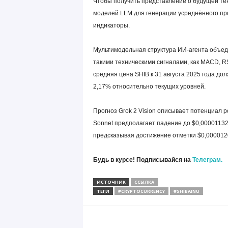
Чтобы получить представление о будущей те
моделей LLM для генерации усреднённого про
индикаторы.
Мультимодельная структура ИИ-агента объедин
такими техническими сигналами, как MACD, R
средняя цена SHIB к 31 августа 2025 года до
2,17% относительно текущих уровней.
Прогноз Grok 2 Vision описывает потенциал ро
Sonnet предполагает падение до $0,00001132
предсказывая достижение отметки $0,0000120
Будь в курсе! Подписывайся на
Телеграм.
ИСТОЧНИК
ССЫЛКА
ТЕГИ
#CRYPTOCURRENCY
#SHIBAINU