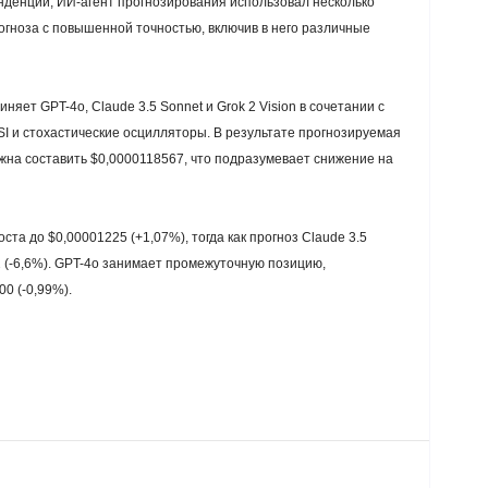
нденции, ИИ-агент прогнозирования использовал несколько
гноза с повышенной точностью, включив в него различные
яет GPT-4o, Claude 3.5 Sonnet и Grok 2 Vision в сочетании с
SI и стохастические осцилляторы. В результате прогнозируемая
лжна составить $0,0000118567, что подразумевает снижение на
ста до $0,00001225 (+1,07%), тогда как прогноз Claude 3.5
 (-6,6%). GPT-4o занимает промежуточную позицию,
0 (-0,99%).