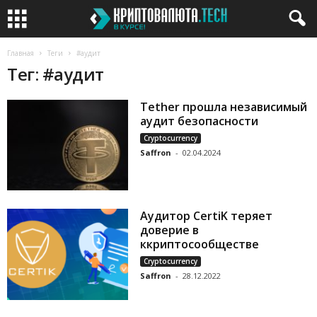
Главная
Теги
#аудит
Тег: #аудит
Tether прошла независимый
аудит безопасности
Cryptocurrency
Saffron
-
02.04.2024
Аудитор CertiK теряет
доверие в
ккриптосообществе
Cryptocurrency
Saffron
-
28.12.2022