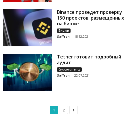
Binance проведет проверку
150 проектов, размещенных
на бирже
Биржи
Saffron
-
15.12.2021
Tether готовит подробный
аудит
Cryptocurrency
Saffron
-
22.07.2021
1
2