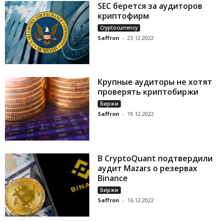
SEC берется за аудиторов
криптофирм
Cryptocurrency
Saffron
-
23.12.2022
Крупные аудиторы не хотят
проверять криптобиржи
Биржи
Saffron
-
19.12.2022
В CryptoQuant подтвердили
аудит Mazars о резервах
Binance
Биржи
Saffron
-
16.12.2022