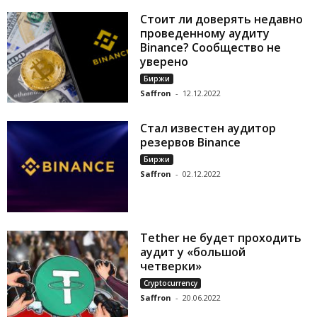
Стоит ли доверять недавно
проведенному аудиту
Binance? Сообщество не
уверено
Биржи
Saffron
-
12.12.2022
Стал известен аудитор
резервов Binance
Биржи
Saffron
-
02.12.2022
Tether не будет проходить
аудит у «большой
четверки»
Cryptocurrency
Saffron
-
20.06.2022