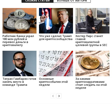
СХОЖИЕ СТАТЬИ
БОЛЬШЕ ОТ АВТОРА
Работник банка украл
Что уже сделал Трамп
Хестер Пирс станет
180 млн рублей и
для криптосообщества
главой
перевел деньги в
криптовалютной
криптовалюту
целевой группы в SEC
Тигран Гамбарян готов
Основные
За какими
занять место в
криптособытия этой
криптонарративами
команде Трампа
недели
стоит следить на этой
неделе