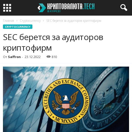
Главная
Cryptocurrency
SEC берется за аудиторов криптофирм
CRYPTOCURRENCY
SEC берется за аудиторов
криптофирм
От
Saffron
-
23.12.2022
810