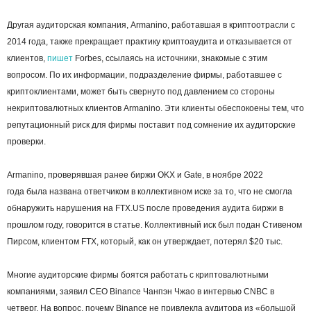
Другая аудиторская компания, Armanino, работавшая в криптоотрасли с
2014 года, также прекращает практику криптоаудита и отказывается от
клиентов,
пишет
Forbes, ссылаясь на источники, знакомые с этим
вопросом. По их информации, подразделение фирмы, работавшее с
криптоклиентами, может быть свернуто под давлением со стороны
некриптовалютных клиентов Armanino. Эти клиенты обеспокоены тем, что
репутационный риск для фирмы поставит под сомнение их аудиторские
проверки.
Armanino, проверявшая ранее биржи OKX и Gate, в ноябре 2022
года была названа ответчиком в коллективном иске за то, что не смогла
обнаружить нарушения на FTX.US после проведения аудита биржи в
прошлом году, говорится в статье. Коллективный иск был подан Стивеном
Пирсом, клиентом FTX, который, как он утверждает, потерял $20 тыс.
Многие аудиторские фирмы боятся работать с криптовалютными
компаниями, заявил СЕО Binance Чанпэн Чжао в интервью CNBC в
четверг. На вопрос, почему Binance не привлекла аудитора из «большой