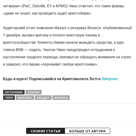
четверки» (PwC, Deloitte, EY и KPMG) Чжао ответил, что такие фирмы
«даже не знают, как проводить аудит криптобирж».
Аудиторский отчет компании Mazars о резервах Binance, опубликованный
7 декабря, вызвал критику и посеял некоторую панику в
криптосообществе. Клиенты биржи начали выводить средства, а курс
токена BNB — падать. Чанпэн Чжао предупредил сотрудников о
наступлении трудного периода, призвал не обращать внимания на слухи
и заверил, что биржа «переживет любую криптозиму».
Будь в курсе! Подписывайся на Криптовалюта.Tech в
Telegram.
ИСТОЧНИК
ССЫЛКА
ТЕГИ
#MAZARS
#АУДИТ
#БИРЖИ
СХОЖИЕ СТАТЬИ
БОЛЬШЕ ОТ АВТОРА