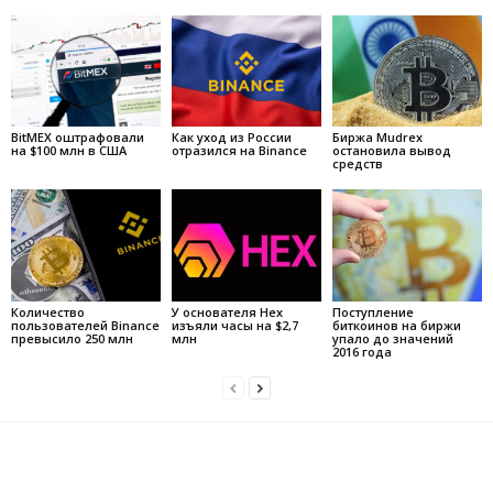
BitMEX оштрафовали
Как уход из России
Биржа Mudrex
на $100 млн в США
отразился на Binance
остановила вывод
средств
Количество
У основателя Hex
Поступление
пользователей Binance
изъяли часы на $2,7
биткоинов на биржи
превысило 250 млн
млн
упало до значений
2016 года