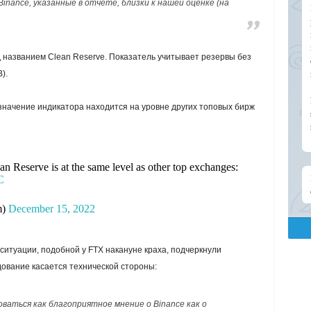
nance, указанные в отчете, близки к нашей оценке (на
д названием
Clean Reserve
. Показатель учитывает резервы без
).
начение индикатора находится на уровне других топовых бирж
n Reserve is at the same level as other top exchanges:
C
m)
December 15, 2022
итуации, подобной у FTX накануне краха, подчеркнули
дование касается технической стороны:
аться как благоприятное мнение о Binance как о