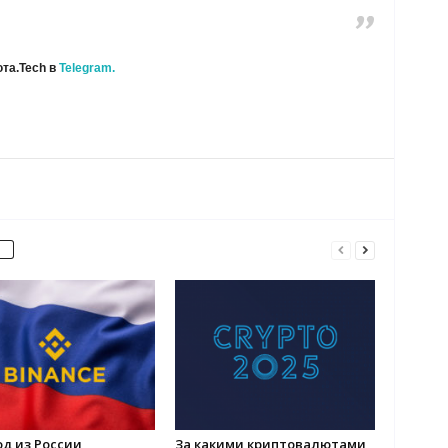
та.Tech в
Telegram.
од из России
За какими криптовалютами