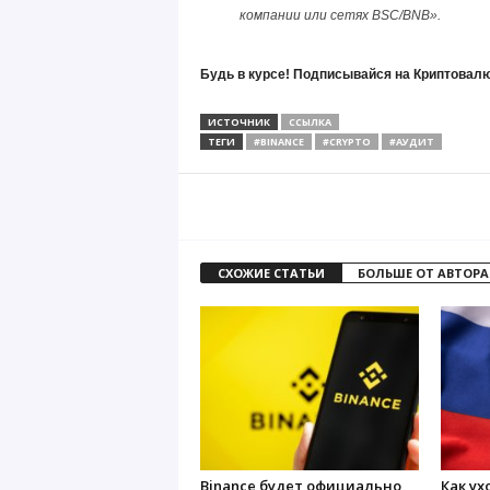
компании или сетях BSC/BNB».
Будь в курсе! Подписывайся на Криптовалю
ИСТОЧНИК
ССЫЛКА
ТЕГИ
#BINANCE
#CRYPTO
#АУДИТ
СХОЖИЕ СТАТЬИ
БОЛЬШЕ ОТ АВТОРА
Binance будет официально
Как ух