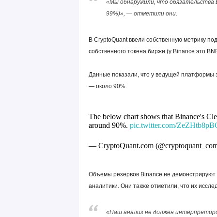
«Мы обнаружили, что обязательства Bi
99%)», — отметили они.
В CryptoQuant ввели собственную метрику по
собственного токена биржи (у Binance это BNB
Данные показали, что у ведущей платформы з
— около 90%.
The below chart shows that Binance's Clea
around 90%.
pic.twitter.com/ZeZHtb8pB
— CryptoQuant.com (@cryptoquant_co
Объемы резервов Binance не демонстрируют с
аналитики. Они также отметили, что их иссле
«Наш анализ не должен интерпретиров