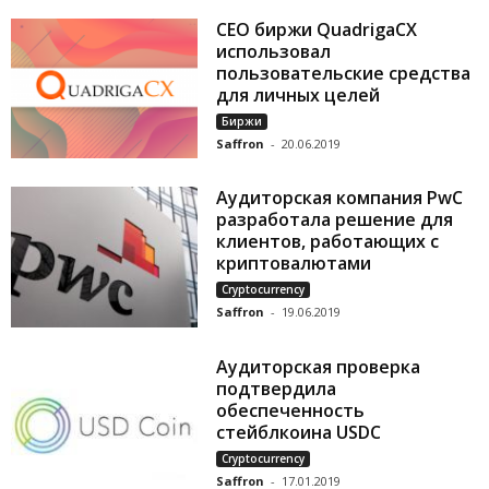
CEO биржи QuadrigaCX
использовал
пользовательские средства
для личных целей
Биржи
Saffron
-
20.06.2019
Аудиторская компания PwC
разработала решение для
клиентов, работающих с
криптовалютами
Cryptocurrency
Saffron
-
19.06.2019
Аудиторская проверка
подтвердила
обеспеченность
стейблкоина USDC
Cryptocurrency
Saffron
-
17.01.2019