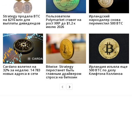
Strategy продала BTC
Пользователи
Ирландский
на $216 млн для
Polymarket ставят на
наркодилер снова
выплаты дивидендов
рост XRP до $1,2 к
переместил 500 BTC
июлю 2026
Cardano взлетел на
Bitwise: Strategy
Ирландия изъяла еще
32% за неделю: 14 783
перестанет быть
500 BTC по делу
новых адреса в сети
главным драйвером
Клифтона Коллинза
спроса на биткоин