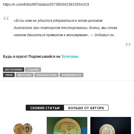
https://x.com/KillaXBT/status/2073850423832654319
«Если нам не удастся удержаться в этом ценовом
диапазоне при повторном тестировании, боюсь, мы снова
начнем двигаться прямиком к минимумам», — добавил он.
Будь в курсе! Подписывайся на
Телеграм.
ИСТОЧНИК
ССЫЛКА
ТЕГИ
#BITCOIN
#АНАЛИТИКА
SHARPERATIO
СХОЖИЕ СТАТЬИ
БОЛЬШЕ ОТ АВТОРА