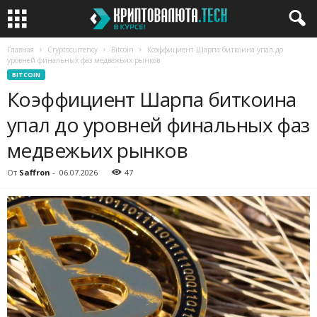
Главная
Cryptocurrency
Bitcoin
Коэффициент Шарпа биткоина упал до
уровней финальных фаз медвежьих рынков
BITCOIN
Коэффициент Шарпа биткоина
упал до уровней финальных фаз
медвежьих рынков
От
Saffron
-
06.07.2026
47