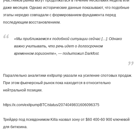
участников рынка могут продолжаться в течение нескольких недель или
даже месяцев. Однако исторические данные показывают, что подобные
этапы нередко совпадали с формированием фундамента перед
последующим восстановлением.
«Мы приближаемся к подобной ситуации сейчас […]. Однако
важно учитывать, что речь идет о долгосрочном
временном горизонте», — подытожил Darkfost.
Параллельно аналитики exitpump указали на усиление спотовых продаж.
При этом фьючерсный рынок пока находится в относительно
нейтральной позиции.
https://x.com/exitpumpBTC/status/2074049831606096375
Трейдер под псевдонимом Killa назвал зону от $60 400-60 900 ключевой
для биткоина.