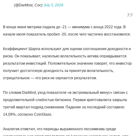
(@Darkfost_Coc)
July 5, 2026
В конце июня метрика падала до -21 — минимума с конца 2022 года. В
начале июля показатель пробил -20, после чего частично восстановился.
Коэффициент Шарпа используют для оценки соотношения доходности и
риска. Он показывает, насколько волатильность актива оправдывается
результатом инвестиций. Положительное значение говорит, что инвестор
получает достаточную доходность за принятую волатильность,
отрицательное — что риск не окупается результатом.
По словам Darkfost, уход показателя «в экстремальный минус» связан с
продолжительной слабостью биткоина. Первая криптовалюта закрыла
третий квартал подряд снижением. Падение за последний составило
14,09%, согласно CoinGlass.
Аналитик отметил, что периоды выраженного пессимизма среди