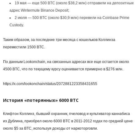
19 мая — еще 500 BTC (около $38,2 млн) отправили на депозитныи
адрес Wintermute Binance Deposit;
2 июля — 500 BTC (около $30,9 млн) перевели на Coinbase Prime
Custody.
Таким образом, за последние три месяца с кошельков Коллинза
переместили 1500 BTC.
По данным Lookonchain, на связанных адресах все еще остается около
4500 BTC, что по текущему курсу оценивается примерно в $276 млн.
https://x.com/lookonchain/status/2072881223358431655
История «потерянных» 6000 BTC
Клифтон Коллинз, бывший охранник, пчеловод и культиватор каннабиса
из Дублина, приобрел около 6000 BTC в 2011-2012 годах по средней цене
около $5 за BTC, используя доходы от наркоторговли.