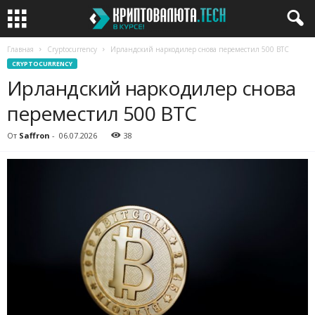
Главная
Cryptocurrency
Ирландский наркодилер снова переместил 500 BTC
CRYPTOCURRENCY
Ирландский наркодилер снова
переместил 500 BTC
От
Saffron
-
06.07.2026
38