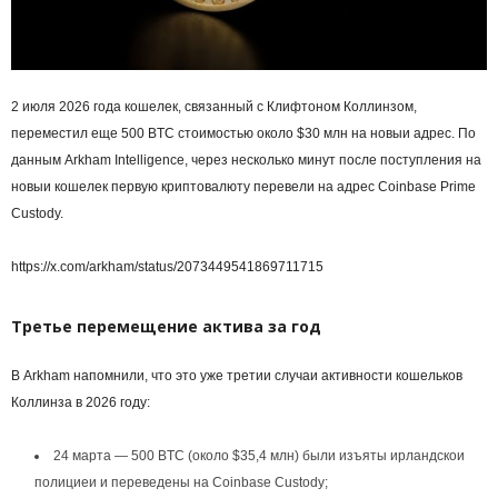
2 июля 2026 года кошелек, связанный с Клифтоном Коллинзом,
переместил еще 500 BTC стоимостью около $30 млн на новыи адрес. По
данным Arkham Intelligence, через несколько минут после поступления на
новыи кошелек первую криптовалюту перевели на адрес Coinbase Prime
Custody.
https://x.com/arkham/status/2073449541869711715
Третье перемещение актива за год
В Arkham напомнили, что это уже третии случаи активности кошельков
Коллинза в 2026 году:
24 марта — 500 BTC (около $35,4 млн) были изъяты ирландскои
полициеи и переведены на Coinbase Custody;