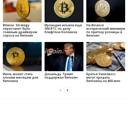
Bitwise: Strategy
Ирландия изъяла еще
На Binance
перестанет быть
500 BTC по делу
исторический минимум
главным драйвером
Клифтона Коллинза
по притоку розницы в
спроса на биткоин
биткоин
Июль может стать
Дональдь Трамп
Братья Уинклвосс
плохим месяцем для
поддержал биткоин
могут продать
биткоина
биткоины на $60 млн