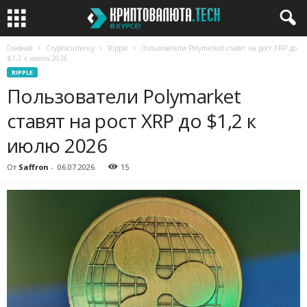
Главная
Cryptocurrency
Ripple
Пользователи Polymarket ставят на рост XRP до
$1,2 к июлю 2026
RIPPLE
Пользователи Polymarket
ставят на рост XRP до $1,2 к
июлю 2026
От
Saffron
-
06.07.2026
15