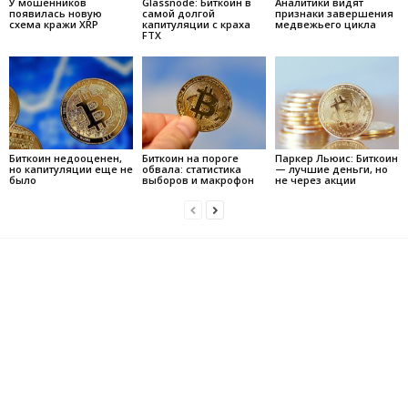
У мошенников
Glassnode: Биткоин в
Аналитики видят
появилась новую
самой долгой
признаки завершения
схема кражи XRP
капитуляции с краха
медвежьего цикла
FTX
Биткоин недооценен,
Биткоин на пороге
Паркер Льюис: Биткоин
но капитуляции еще не
обвала: статистика
— лучшие деньги, но
было
выборов и макрофон
не через акции