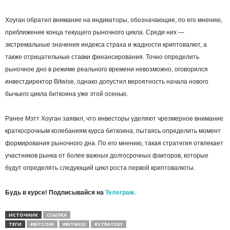
Хоуган обратил внимание на индикаторы, обозначающие, по его мнению,
приближение конца текущего рыночного цикла. Среди них —
экстремальные значения индекса страха и жадности криптовалют, а
также отрицательные ставки финансирования. Точно определить
рыночное дно в режиме реального времени невозможно, оговорился
инвестдиректор Bitwise, однако допустил вероятность начала нового
бычьего цикла биткоина уже этой осенью.
Ранее Мэтт Хоуган заявил, что инвесторы уделяют чрезмерное внимание
краткосрочным колебаниям курса биткоина, пытаясь определить момент
формирования рыночного дна. По его мнению, такая стратегия отвлекает
участников рынка от более важных долгосрочных факторов, которые
будут определять следующий цикл роста первой криптовалюты.
Будь в курсе! Подписывайся на
Телеграм.
ИСТОЧНИК
ССЫЛКА
ТЕГИ
#BITCOIN
#BITWISE
#STRATEGY