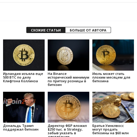
СХОЖИЕ СТАТЬИ
БОЛЬШЕ ОТ АВТОРА
Ирландия изъяла еще
На Binance
Июль может стать
500 BTC по делу
исторический минимум
плохим месяцем для
Клифтона Коллинза
по притоку розницы в
биткоина
биткоин
Дональдь Трамп
Директор ФБР вложил
Братья Уинклвосс
поддержал биткоин
$250 тыс. в Strategy,
могут продать
забыв указать в
биткоины на $60 млн
декларации