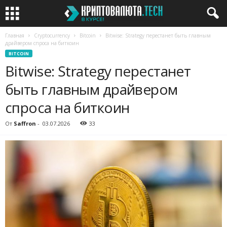
Главная
Cryptocurrency
Bitcoin
Bitwise: Strategy перестанет быть главным
драйвером спроса на биткоин
BITCOIN
Bitwise: Strategy перестанет
быть главным драйвером
спроса на биткоин
От
Saffron
-
03.07.2026
33