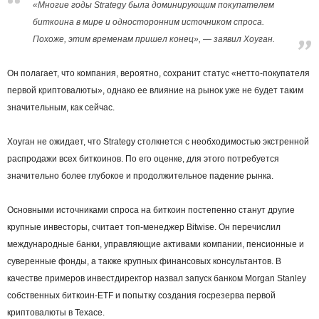
«Многие годы Strategy была доминирующим покупателем
биткоина в мире и односторонним источником спроса.
Похоже, этим временам пришел конец», — заявил Хоуган.
Он полагает, что компания, вероятно, сохранит статус «нетто-покупателя
первой криптовалюты», однако ее влияние на рынок уже не будет таким
значительным, как сейчас.
Хоуган не ожидает, что Strategy столкнется с необходимостью экстренной
распродажи всех биткоинов. По его оценке, для этого потребуется
значительно более глубокое и продолжительное падение рынка.
Основными источниками спроса на биткоин постепенно станут другие
крупные инвесторы, считает топ-менеджер Bitwise. Он перечислил
международные банки, управляющие активами компании, пенсионные и
суверенные фонды, а также крупных финансовых консультантов. В
качестве примеров инвестдиректор назвал запуск банком Morgan Stanley
собственных биткоин-ETF и попытку создания госрезерва первой
криптовалюты в Техасе.