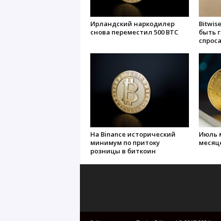
Ирландский наркодилер
Bitwis
снова переместил 500 BTC
быть 
спроса
На Binance исторический
Июль 
минимум по притоку
месяц
розницы в биткоин