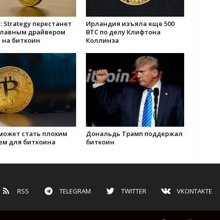
e: Strategy перестанет
Ирландия изъяла еще 500
главным драйвером
BTC по делу Клифтона
 на биткоин
Коллинза
может стать плохим
Дональдь Трамп поддержал
ем для биткоина
биткоин
RSS
TELEGRAM
TWITTER
VKONTAKTE