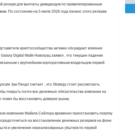
й резерв для выплаты дивидендов по привилегированным
вам. По состоянию на 5 июля 2026 года баланс этого резерва
едставители криптосообщества активно обсуждают влияние
 Galaxy Digital Майк Новограц заявил , что текущее падение
связанным с крупнейшим корпоративным владельцем первой
cale Зак Пендл считает , что Strategy стоит рассмотреть
тобы покрыть почти все денежные обязательства компании на
г помог бы восстановить доверие рынка.
вали компанию Майкла Сейлора временно приостановить покупку
 сосредоточиться на восстановлении денежных резервов на фоне
ьств и увеличения нереализованных убытков по первой