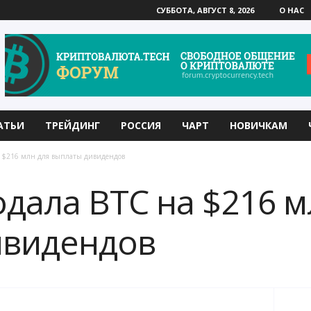
СУББОТА, АВГУСТ 8, 2026
О НАС
АТЬИ
ТРЕЙДИНГ
РОССИЯ
ЧАРТ
НОВИЧКАМ
на $216 млн для выплаты дивидендов
одала BTC на $216 м
ивидендов