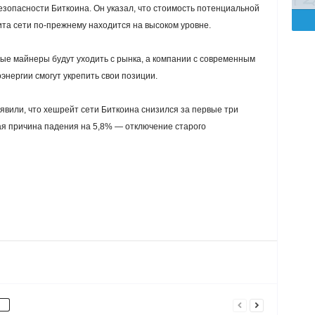
езопасности Биткоина. Он указал, что стоимость потенциальной
ита сети по-прежнему находится на высоком уровне.
е майнеры будут уходить с рынка, а компании с современным
энергии смогут укрепить свои позиции.
явили, что хешрейт сети Биткоина снизился за первые три
вая причина падения на 5,8% — отключение старого