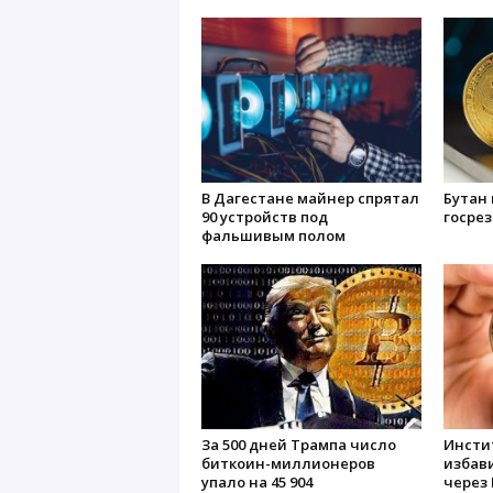
В Дагестане майнер спрятал
Бутан 
90 устройств под
госрез
фальшивым полом
За 500 дней Трампа число
Инсти
биткоин-миллионеров
избави
упало на 45 904
через 