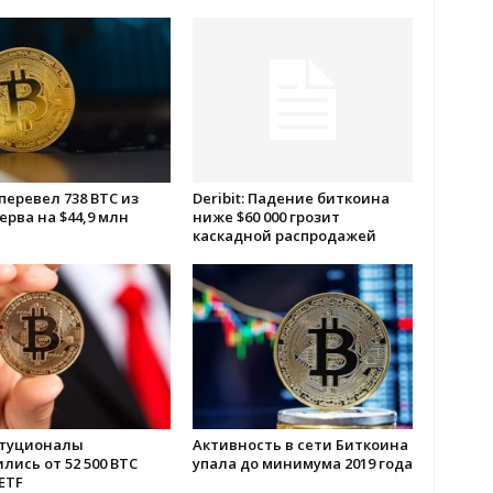
перевел 738 BTC из
Deribit: Падение биткоина
ерва на $44,9 млн
ниже $60 000 грозит
каскадной распродажей
туционалы
Активность в сети Биткоина
лись от 52 500 BTC
упала до минимума 2019 года
ETF