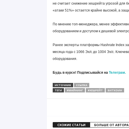
не считает снижение хешрейта угрозой для б
«атаки 51%» остается крайне высокой, а защ
По мнению топ-менеджера, менее эффективны
оборудованием и доступом к дешевой электро
Ранее эксперты платформы Hashrate Index за
месяца года с 1066 Эх/с до 1004 Эх/с. Ключе
оборудования.
Будь в курсе! Подписывайся на
Телеграм.
ИСТОЧНИК
ССЫЛКА
ТЕГИ
#МАЙНИНГ
#ХЕШРЕЙТ
БИТКОИН
СХОЖИЕ СТАТЬИ
БОЛЬШЕ ОТ АВТОРА