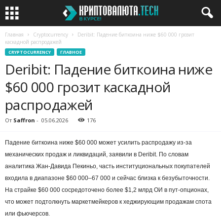
Главная
Cryptocurrency
Deribit: Падение биткоина ниже $60 000 грозит
каскадной распродажей
CRYPTOCURRENCY
ГЛАВНОЕ
Deribit: Падение биткоина ниже
$60 000 грозит каскадной
распродажей
От
Saffron
-
05.06.2026
176
Падение биткоина ниже $60 000 может усилить распродажу из-за
механических продаж и ликвидаций, заявили в Deribit. По словам
аналитика Жан-Давида Пекиньо, часть институциональных покупателей
входила в диапазоне $60 000–67 000 и сейчас близка к безубыточности.
На страйке $60 000 сосредоточено более $1,2 млрд ОИ в пут-опционах,
что может подтолкнуть маркетмейкеров к хеджирующим продажам спота
или фьючерсов.