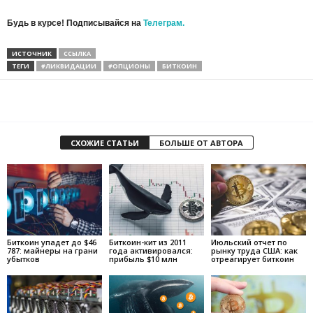
Будь в курсе! Подписывайся на
Телеграм.
ИСТОЧНИК
ССЫЛКА
ТЕГИ
#ЛИКВИДАЦИИ
#ОПЦИОНЫ
БИТКОИН
СХОЖИЕ СТАТЬИ
БОЛЬШЕ ОТ АВТОРА
Биткоин упадет до $46
Биткоин-кит из 2011
Июльский отчет по
787: майнеры на грани
года активировался:
рынку труда США: как
убытков
прибыль $10 млн
отреагирует биткоин