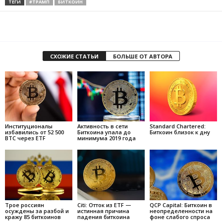
ТЕГИ
#ТРАМП
БИТКОИН
СХОЖИЕ СТАТЬИ
БОЛЬШЕ ОТ АВТОРА
Институционалы
Активность в сети
Standard Chartered:
избавились от 52 500
Биткоина упала до
Биткоин близок к дну
BTC через ETF
минимума 2019 года
Трое россиян
Citi: Отток из ETF —
QCP Capital: Биткоин в
осуждены за разбой и
истинная причина
неопределенности на
кражу 85 биткоинов
падения биткоина
фоне слабого спроса