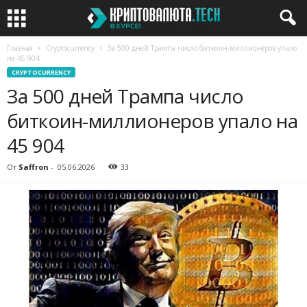
Главная
Cryptocurrency
За 500 дней Трампа число биткоин-миллионеров упало
на 45 904
CRYPTOCURRENCY
За 500 дней Трампа число
биткоин-миллионеров упало на
45 904
От
Saffron
-
05.06.2026
33