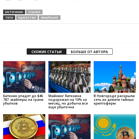
ИСТОЧНИК
ССЫЛКА
ТЕГИ
#ДАГЕСТАН
#МАЙНИНГ
СХОЖИЕ СТАТЬИ
БОЛЬШЕ ОТ АВТОРА
Биткоин упадет до $46
Майнинг биткоина
В Новгороде раскрыли
787: майнеры на грани
подорожал на 10% за
сеть из девяти тайных
убытков
месяц, но добыча все
криптоферм
еще убыточна