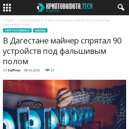
Главная
Cryptocurrency
В Дагестане майнер спрятал 90 устройств под
фальшивым полом
CRYPTOCURRENCY
MINING
В Дагестане майнер спрятал 90
устройств под фальшивым
полом
От
Saffron
-
08.06.2026
33