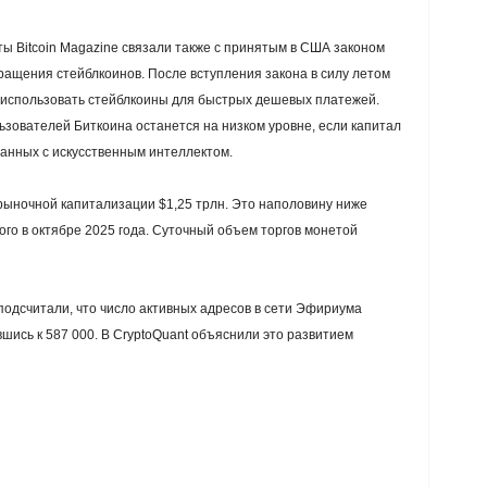
ты Bitcoin Magazine связали также с принятым в США законом
ащения стейблкоинов. После вступления закона в силу летом
 использовать стейблкоины для быстрых дешевых платежей.
ьзователей Биткоина останется на низком уровне, если капитал
занных с искусственным интеллектом.
 рыночной капитализации $1,25 трлн. Это наполовину ниже
ого в октябре 2025 года. Суточный объем торгов монетой
одcчитали, что число активных адресов в сети Эфириума
шись к 587 000. В CryptoQuant объяснили это развитием