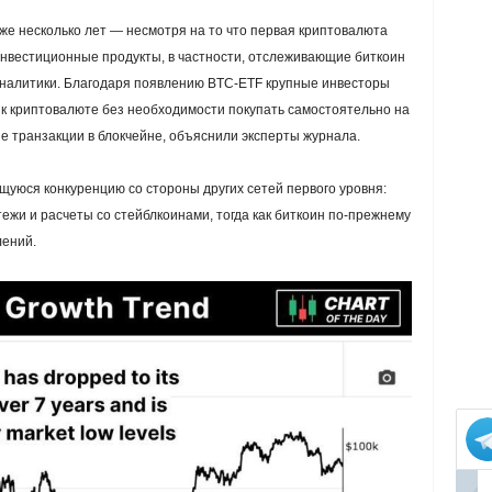
же несколько лет — несмотря на то что первая криптовалюта
инвестиционные продукты, в частности, отслеживающие биткоин
налитики. Благодаря появлению BTC-ETF крупные инвесторы
к криптовалюте без необходимости покупать самостоятельно на
ые транзакции в блокчейне, объяснили эксперты журнала.
щуюся конкуренцию со стороны других сетей первого уровня:
тежи и расчеты со стейблкоинами, тогда как биткоин по-прежнему
лений.