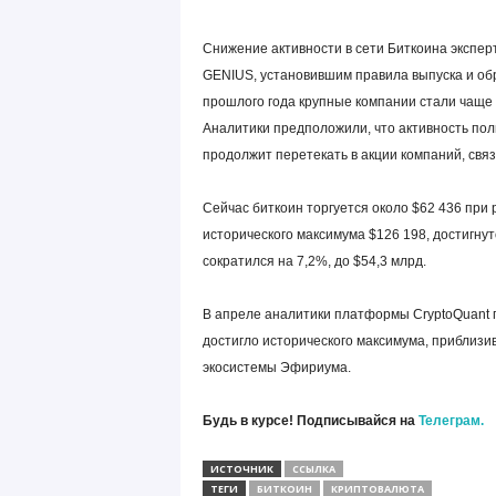
Снижение активности в сети Биткоина экспер
GENIUS, установившим правила выпуска и обр
прошлого года крупные компании стали чаще
Аналитики предположили, что активность пол
продолжит перетекать в акции компаний, свя
Сейчас биткоин торгуется около $62 436 при
исторического максимума $126 198, достигнут
сократился на 7,2%, до $54,3 млрд.
В апреле аналитики платформы CryptoQuant п
достигло исторического максимума, приблизив
экосистемы Эфириума.
Будь в курсе! Подписывайся на
Телеграм.
ИСТОЧНИК
ССЫЛКА
ТЕГИ
БИТКОИН
КРИПТОВАЛЮТА