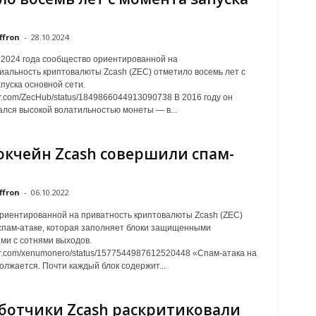
ffron
-
28.10.2024
 2024 года сообщество ориентированной на
альность криптовалюты Zcash (ZEC) отметило восемь лет с
пуска основной сети.
tter.com/ZecHub/status/1849866044913090738 В 2016 году он
лся высокой волатильностью монеты — в...
окчейн Zcash совершили спам-
ffron
-
06.10.2022
риентированной на приватность криптовалюты Zcash (ZEC)
спам-атаке, которая заполняет блоки защищенными
ми с сотнями выходов.
itter.com/xenumonero/status/1577544987612520448 «Спам-атака на
олжается. Почти каждый блок содержит...
ботчики Zcash раскритиковали