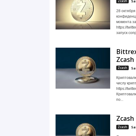
Zcash
Sa
28 октября
конфиденци
момента за
https://twi
запуск соп
Bittr
Zcash
Zcash
Sa
Криптовалю
числу крип
https://twi
Криптовалю
по...
Zcash
Zcash
Sa