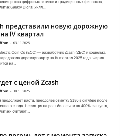
ения рынка цифровых активов и традиционных финансов,
итик Galaxy Digital Уилл...
sh представили новую дорожную
 на IV квартал
ffron
-
03.11.2025
lectric Coin Co (ECC) — разработчик Zcash (ZEC) и кошелька
народовала дорожную карту на IV квартал 2025 года. Фирма
тся на...
удет с ценой Zcash
ffron
-
10.10.2025
) продолжает расти, преодолев отметку $180 в октябре после
енного спада. Несмотря на рост более чем на 400% с августа,
итики считают,...
о восемь лет с момента запуска