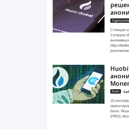
решен
анон
Cryptocurre
Стоящая за
Company (E
анонимных 
https://twi
разочарова
Huobi
анони
Moner
Dash
Saf
19 сентябр
ориентиров
блоге. Реш
(FIRO), Mon