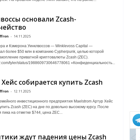
воссы основали Zcash-
чейство
ffron
-
14.11.2025
ра и Кэмерона Уинклвоссов — Winklevoss Capital —
ал более $50 млн в компанию Cypherpunk, целью которой
акопление приватной криптовалюты Zcash (ZEC).
tter.com/tyler/status/1988609730646778061 «Конфиденциальность...
 Хейс собирается купить Zcash
ffron
-
12.11.2025
емейного инвестиционного предприятия Maelstrom Артур Хейс
купить Zcash (ZEC) на дне по довольно высокому курсу. После
 пика на отметке $744, цена ZEC...
тики ждут падения цены Zcash