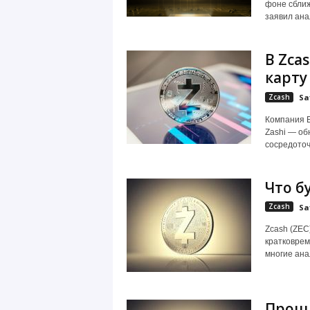
фоне сближ
заявил анал
В Zca
карту
Zcash
Sa
Компания E
Zashi — об
сосредоточи
Что б
Zcash
Sa
Zcash (ZEC
кратковрем
многие анал
Прошл