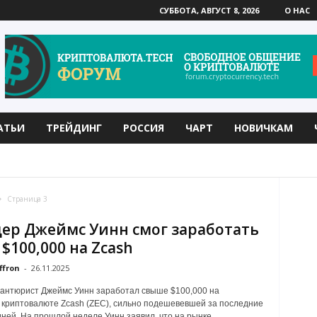
СУББОТА, АВГУСТ 8, 2026
О НАС
АТЬИ
ТРЕЙДИНГ
РОССИЯ
ЧАРТ
НОВИЧКАМ
LD
BITTORRENT
CARDANO
DASH
EOS
Страница 3
ер Джеймс Уинн смог заработать
 $100,000 на Zcash
ffron
-
26.11.2025
антюрист Джеймс Уинн заработал свыше $100,000 на
криптовалюте Zcash (ZEC), сильно подешевевшей за последние
дней. На прошлой неделе Уинн заявил, что на рынке...