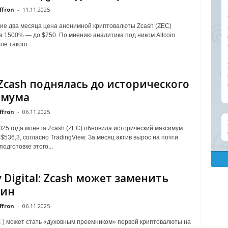
ffron
-
11.11.2025
ие два месяца цена анонимной криптовалюты Zcash (ZEC)
а 1500% — до $750. По мнению аналитика под ником Altcoin
ле такого...
Zcash поднялась до исторического
имума
ffron
-
06.11.2025
025 года монета Zcash (ZEC) обновила исторический максимум
$536,3, согласно TradingView. За месяц актив вырос на почти
одготовке этого...
y Digital: Zcash может заменить
оин
ffron
-
06.11.2025
C ) может стать «духовным преемником» первой криптовалюты на