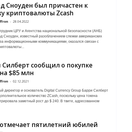
д Сноуден был причастен к
ку криптовалюты Zcash
ffron
-
28.04.2022
рудник ЦРУ и Агентства национальной безопасности (АНБ)
 Сноуден, известный разоблачением слежки американских
за информационными коммуникациями, оказался связан с
риптовалюты...
 Силберт сообщил о покупке
 на $85 млн
ffron
-
02.12.2021
й директор и основатель Digital Currency Group Барри Силберт
ополнительное количество ZCash, поскольку цена токена
рировала заметный рост до $ 240. В твите, адресованном
 отмечает пятилетний юбилей