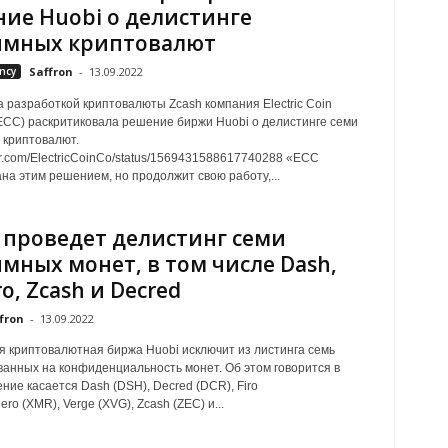
ие Huobi о делистинге
имных криптовалют
ncy
Saffron
-
13.09.2022
 разработкой криптовалюты Zcash компания Electric Coin
CC) раскритиковала решение биржи Huobi о делистинге семи
криптовалют.
tter.com/ElectricCoinCo/status/1569431588617740288 «ECC
на этим решением, но продолжит свою работу,...
 проведет делистинг семи
мных монет, в том числе Dash,
o, Zcash и Decred
fron
-
13.09.2022
я криптовалютная биржа Huobi исключит из листинга семь
анных на конфиденциальность монет. Об этом говорится в
ение касается Dash (DSH), Decred (DCR), Firo
ero (XMR), Verge (XVG), Zcash (ZEC) и...