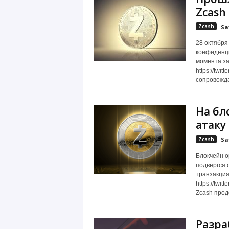
Zcash
Zcash
Sa
28 октября
конфиденци
момента за
https://twi
сопровожда
На бл
атаку
Zcash
Sa
Блокчейн о
подвергся 
транзакция
https://tw
Zcash прод
Разра