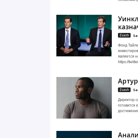
Уинкл
казна
Zcash
Sa
Фонд Тайле
инвестиров
является н
https://twi
Артур
Zcash
Sa
Директор с
готовится 
достижения
Анали