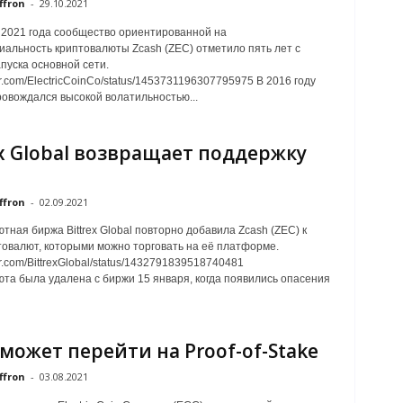
ffron
-
29.10.2021
 2021 года сообщество ориентированной на
альность криптовалюты Zcash (ZEC) отметило пять лет с
пуска основной сети.
tter.com/ElectricCoinCo/status/1453731196307795975 В 2016 году
ровождался высокой волатильностью...
ex Global возвращает поддержку
ffron
-
02.09.2021
тная биржа Bittrex Global повторно добавила Zcash (ZEC) к
товалют, которыми можно торговать на её платформе.
tter.com/BittrexGlobal/status/1432791839518740481
та была удалена с биржи 15 января, когда появились опасения
 может перейти на Proof-of-Stake
ffron
-
03.08.2021