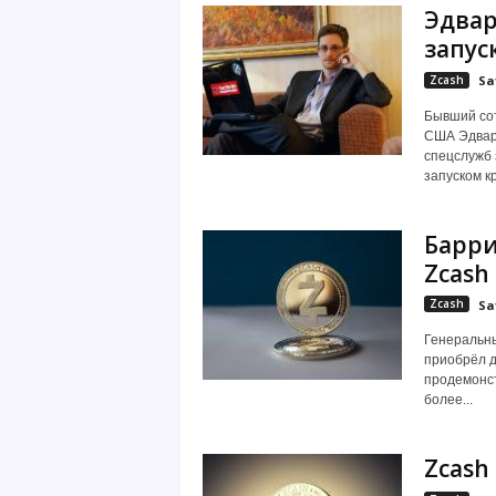
Эдвар
запус
Zcash
Sa
Бывший сот
США Эдвард
спецслужб 
запуском к
Барри
Zcash
Zcash
Sa
Генеральны
приобрёл д
продемонст
более...
Zcash