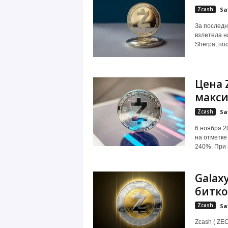
Zcash
Sa
За последн
взлетела н
Sherpa, пос
Цена 
макс
Zcash
Sa
6 ноября 2
на отметке 
240%. При п
Galax
битк
Zcash
Sa
Zcash ( ZE