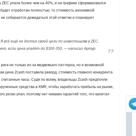
а ZEC упала более чем на 40%, и на графике сформировался
 будет отработан полностью, то стоимость анонимной
 не собирается дожидаться этой отметки и планирует
 всё ещё не достиг своей цели по инвестициям в ZEC.
ет, если цена упадёт до $300-350, — написал Артур.
 риск не только из-за медвежьего паттерна, но и возможной
как цена Zcash поставила рекорд, стоимость главного конкурента
 считанные часы. Судя по всему, владельцы Zcash предпочли
ырученные средства в XMR, чтобы заработать прибыль на рынке,
ro резко упал, поэтому нет никаких гарантий того, что капитал