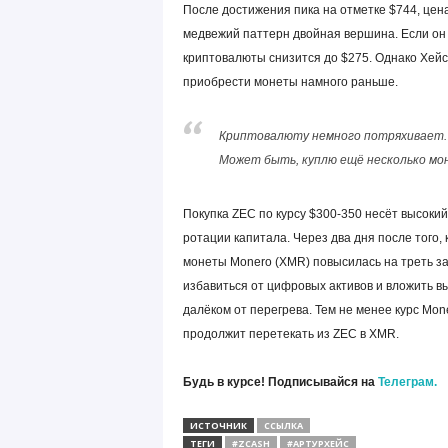
После достижения пика на отметке $744, цен
медвежий паттерн двойная вершина. Если он
криптовалюты снизится до $275. Однако Хейс
приобрести монеты намного раньше.
Криптовалюту немного потряхивает. Я
Может быть, куплю ещё несколько мон
Покупка ZEC по курсу $300-350 несёт высокий
ротации капитала. Через два дня после того, 
монеты Monero (XMR) повысилась на треть за
избавиться от цифровых активов и вложить в
далёком от перегрева. Тем не менее курс Mone
продолжит перетекать из ZEC в XMR.
Будь в курсе! Подписывайся на
Телеграм.
ИСТОЧНИК
ССЫЛКА
ТЕГИ
#ZCASH
#АРТУРХЕЙС