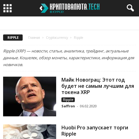
BITCOIN
BITCOIN CASH
BITCOIN GOLD
BITTORRENT
RIPPLE
Главная
Cryptocurrency
Ripple
Ripple (XRP) — новости, статьи, аналитика, трейдинг, актуальные
данные. Кошелек, обзор монеты, характеристики, информация для
новичков.
Майк Новограц: Этот год
будет не самым лучшим для
токена XRP
Ripple
Saffron
-
06.02.2020
Huobi Pro запускает торги
Ripple