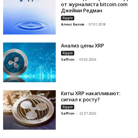
от журналиста bitcoin.com
Джейми Редман
Ripple
Алекс Белов
-
07.01.2018
Анализ цены XRP
Ripple
Saffron
-
05.02.2026
Киты XRP накапливают:
сигнал к росту?
Ripple
Saffron
-
22.07.2026