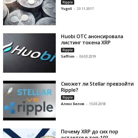
Ripple
YugoS
-
23.11.2017
Huobi OTC анонсировала
листинг токена XRP
Ripple
Saffron
-
06.03.2019
Сможет ли Stellar превзойти
Ripple?
Ripple
Алекс Белов
-
15.03.2018
Почему XRP до сих пор
остается в топ-10?