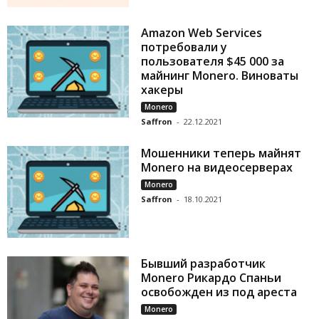
Amazon Web Services
потребовали у
пользователя $45 000 за
майнинг Monero. Виноваты
хакеры
Monero
Saffron
-
22.12.2021
Мошенники теперь майнят
Monero на видеосерверах
Monero
Saffron
-
18.10.2021
Бывший разработчик
Monero Рикардо Спаньи
освобожден из под ареста
Monero