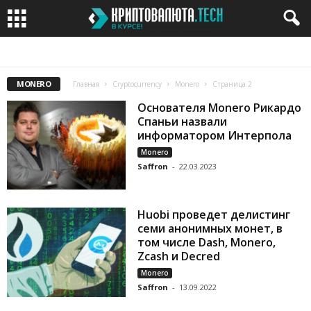
BITCOIN
BITCOIN CASH
BITCOIN GOLD
BITTORRENT
MONERO
Главная
Cryptocurrency
Monero
Страница 2
Основателя Monero Рикардо
Спаньи назвали
информатором Интерпола
Monero
Saffron
-
22.03.2023
Huobi проведет делистинг
семи анонимных монет, в
том числе Dash, Monero,
Zcash и Decred
Monero
Saffron
-
13.09.2022