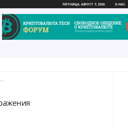
ПЯТНИЦА, АВГУСТ 7, 2026
О НАС
LD
BITTORRENT
CARDANO
DASH
EOS
ro
бражения