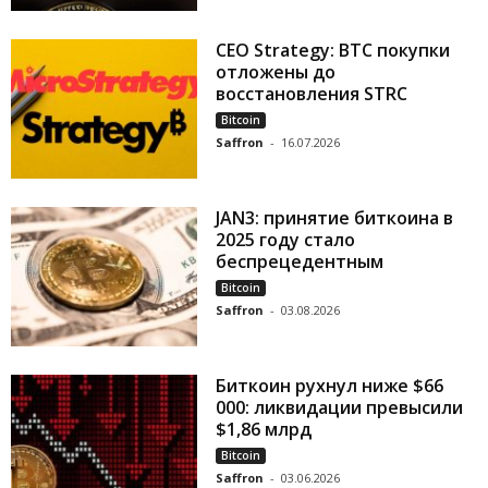
CEO Strategy: BTC покупки
отложены до
восстановления STRC
Bitcoin
Saffron
-
16.07.2026
JAN3: принятие биткоина в
2025 году стало
беспрецедентным
Bitcoin
Saffron
-
03.08.2026
Биткоин рухнул ниже $66
000: ликвидации превысили
$1,86 млрд
Bitcoin
Saffron
-
03.06.2026