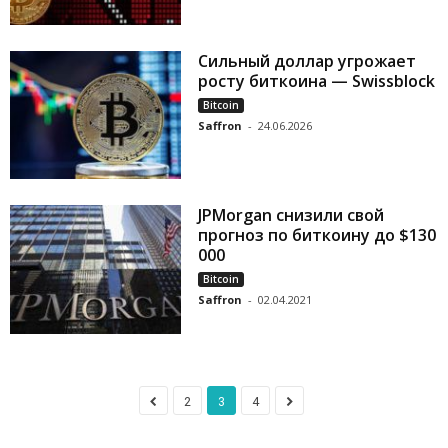
Сильный доллар угрожает
росту биткоина — Swissblock
Bitcoin
Saffron
-
24.06.2026
JPMorgan снизили свой
прогноз по биткоину до $130
000
Bitcoin
Saffron
-
02.04.2021
2
3
4