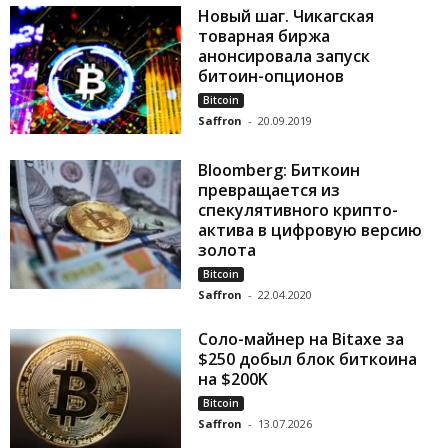
Новый шаг. Чикагская
товарная биржа
анонсировала запуск
битоин-опционов
Bitcoin
Saffron
-
20.09.2019
Bloomberg: Биткоин
превращается из
спекулятивного крипто-
актива в цифровую версию
золота
Bitcoin
Saffron
-
22.04.2020
Соло-майнер на Bitaxe за
$250 добыл блок биткоина
на $200K
Bitcoin
Saffron
-
13.07.2026