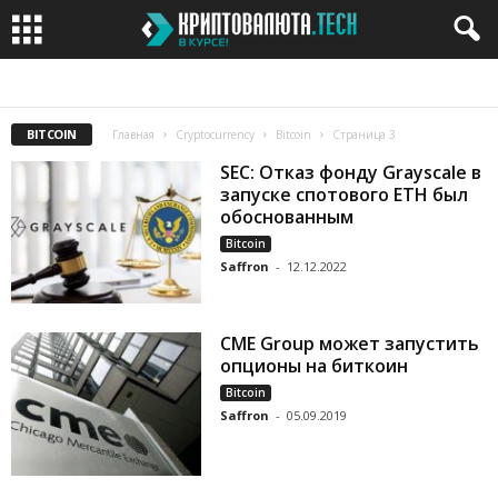
BITCOIN
BITCOIN CASH
BITCOIN GOLD
BITTORRENT
CARDANO
BITCOIN
Главная
Cryptocurrency
Bitcoin
Страница 3
SEC: Отказ фонду Grayscale в
запуске спотового ETH был
обоснованным
Bitcoin
Saffron
-
12.12.2022
CME Group может запустить
опционы на биткоин
Bitcoin
Saffron
-
05.09.2019