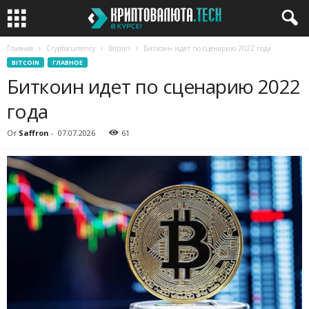
Главная
Cryptocurrency
Bitcoin
Биткоин идет по сценарию 2022 года
BITCOIN
ГЛАВНОЕ
Биткоин идет по сценарию 2022
года
От
Saffron
-
07.07.2026
61