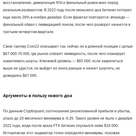
восстановление, дивергенция RSI и финальный рывок вниз перед
реальным разворотом. В 2022 году после июньского дна биткоин потерял
еще около 28% в ноябре-декабре. Если фрактал повторится, впереди —
финальный обвал с ликвидацией лонгов, после чего разворот начнется в
третьем-четвертом квартале.
Свою тактику Coin22 описывает так: сейчас он в длинной позиции с целью
$67 000-70 000, где рынок соберет ликвидность, после чего планирует
накапливать шорты. Ключевой уровень — $65 000: если закрепиться
выше не удастся, он выйдет из лонга раньше и начнет шортить, не
дожидаясь $67 000.
Аргументы в пользу нового дна
По данным Cryptoquant, соотношение реализованной прибыли и убытка,
упало до 20-месячного минимума в -0,35. Такого уровня не было с декабря
2022 года, когда после краха FTX биткоин опускался ниже $16 000.
Исторически этот индикатор точно определял минимумы: похожая