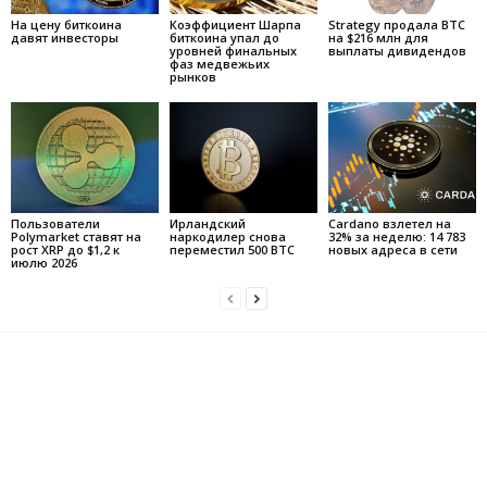
На цену биткоина
Коэффициент Шарпа
Strategy продала BTC
давят инвесторы
биткоина упал до
на $216 млн для
уровней финальных
выплаты дивидендов
фаз медвежьих
рынков
Пользователи
Ирландский
Cardano взлетел на
Polymarket ставят на
наркодилер снова
32% за неделю: 14 783
рост XRP до $1,2 к
переместил 500 BTC
новых адреса в сети
июлю 2026