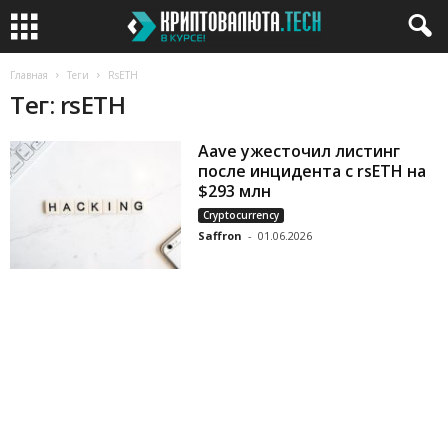
Главная
Теги
RsETH
Тег: rsETH
Aave ужесточил листинг
после инцидента с rsETH на
$293 млн
Cryptocurrency
Saffron
-
01.06.2026