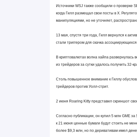
Источники WSJ также сообщили о проверке
S
когда Гилл размещал свои посты в X. Регулят
манипуляциями, но не уточняет, распространяе
13 мая, спустя три года, Гилл вернулся к акт
стали триггером для скачка ассоциирующихся
В криптовалютах волна хайпа развернулась во
из трейдеров за сутки удалось получить 32-к
Столь повышенное внимание к Гиллу обусловл
трейдеров против Уолл-стрит.
2 июня Roaring Kitty представил скриншот св
Согласно публикации, он купил 5 млн GME за $
к 21 июня ценные бумаги будут стоить не ме
более $9,3 млн, но по деривативам имел дене