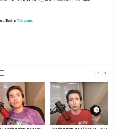
тоимости 19% и 55% вслед за взлетом котировок акций
та.Tech в
Telegram.