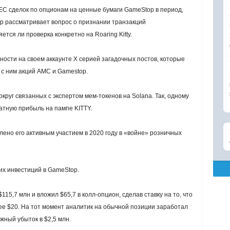
EC
сделок по опционам на ценные бумаги GameStop в период,
ор рассматривает вопрос о признании транзакций
тся ли проверка конкретно на Roaring Kitty.
ивности на своем аккаунте X серией загадочных постов, которые
 с ним акций AMC и Gamestop.
круг связанных с экспертом мем-токенов на Solana. Так, одному
ратную прибыль на пампе KITTY.
ено его активным участием в 2020 году в «войне» розничных
оих инвестиций в GameStop.
115,7 млн и вложил $65,7 в колл-опцион, сделав ставку на то, что
нее $20. На тот момент аналитик на обычной позиции заработал
жный убыток в $2,5 млн.