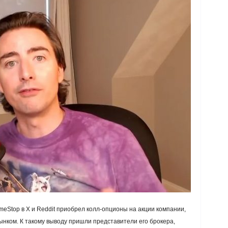
ameStop в X и Reddit приобрел колл-опционы на акции компании,
ынком. К такому выводу пришли представители его брокера,