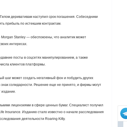
 Гилом деривативам наступил срок погашения. Собеседники
чить прибыль по истекшим контрактам.
 Morgan Stanley — обеспокоены, что аналитик может
своих интересах.
давние посты в соцсетях манипулированием, а также
 числа клиентов платформы.
ый шаг может создать негативный фон и побудить других
в знак солидарности. Решение еще не принято, и фирмы могут
 издание.
ькими лицензиями в сфере ценных бумаг. Специалист получил
Life Insurance. Изданию стало известно о начале расследования
следования деятельности Roaring Kitty.