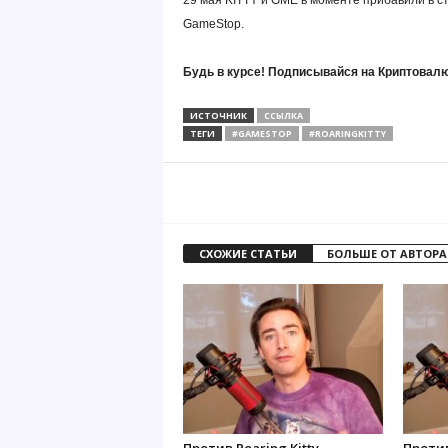
29 мая KITTY и GME в моменте прибавили в с
GameStop.
Будь в курсе! Подписывайся на Криптовалю
ИСТОЧНИК
ССЫЛКА
ТЕГИ
#GAMESTOP
#ROARINGKITTY
СХОЖИЕ СТАТЬИ
БОЛЬШЕ ОТ АВТОРА