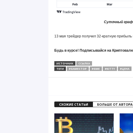
Суточный граф
13 мая трейдер получил 32-кратную прибыль н
Будь в курсе! Подписывайся на Криптовалю
ИСТОЧНИК
ССЫЛКА
ТЕГИ
#GAMESTOP
#GME
#KITTY
#ЦЕНА
СХОЖИЕ СТАТЬИ
БОЛЬШЕ ОТ АВТОРА