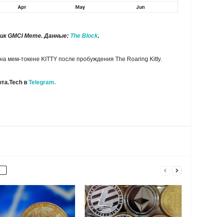
ик GMCI Meme. Данные:
The Block
.
а мем-токене KITTY после пробуждения The Roaring Kitty.
та.Tech в
Telegram.