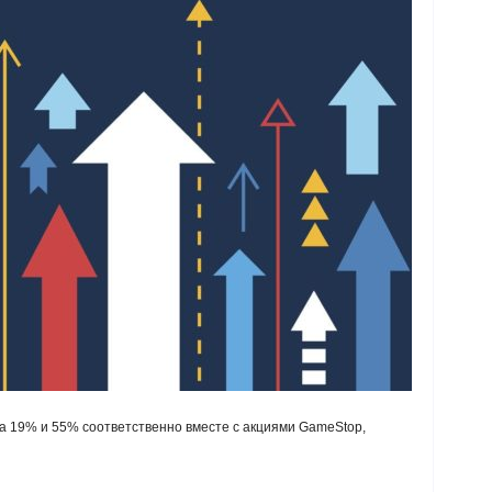
а 19% и 55% соответственно вместе с акциями GameStop,