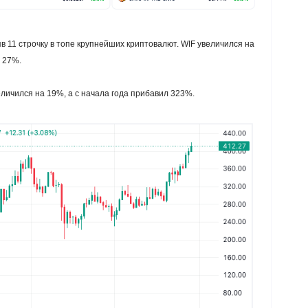
в 11 строчку в топе крупнейших криптовалют. WIF увеличился на
а 27%.
личился на 19%, а с начала года прибавил 323%.