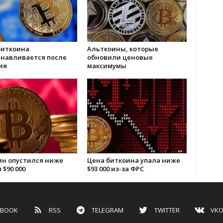
биткоина
Альткоины, которые
анавливается после
обновили ценовые
ия
максимумы
ин опустился ниже
Цена биткоина упала ниже
 $90 000
$93 000 из-за ФРС
EBOOK
RSS
TELEGRAM
TWITTER
VKO