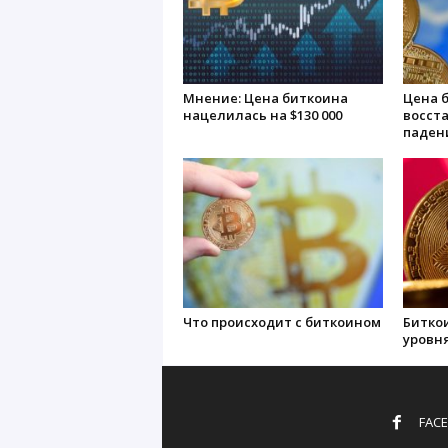
Мнение: Цена биткоина
Цена 
нацелилась на $130 000
восст
паден
Что происходит с биткоином
Битко
уровня
FAC