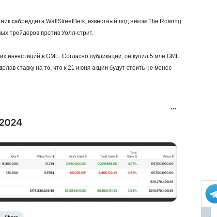
ик сабреддита WallStreetBets, известный под ником The Roaring
чных трейдеров против Уолл-стрит.
оих инвестиций в GME. Согласно публикации, он купил 5 млн GME
делав ставку на то, что к 21 июня акции будут стоить не менее