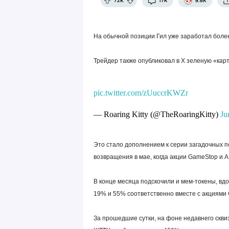
На обычной позиции Гил уже заработал более 
Трейдер также опубликовал в X зеленую «кар
pic.twitter.com/zUuccrKWZr
— Roaring Kitty (@TheRoaringKitty)
Ju
Это стало дополнением к серии загадочных п
возвращения в мае, когда акции GameStop и 
В конце месяца подскочили и мем-токены, в
19% и 55% соответственно вместе с акциями
За прошедшие сутки, на фоне недавнего скви