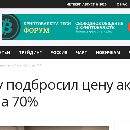
ЧЕТВЕРГ, АВГУСТ 6, 2026
О НАС
АТЬИ
ТРЕЙДИНГ
РОССИЯ
ЧАРТ
НОВИЧКАМ
л цену акций GameStop на 70%
ty подбросил цену а
а 70%