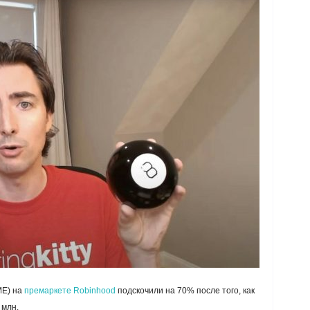
ME) на
премаркете Robinhood
подскочили на 70% после того, как
 млн.