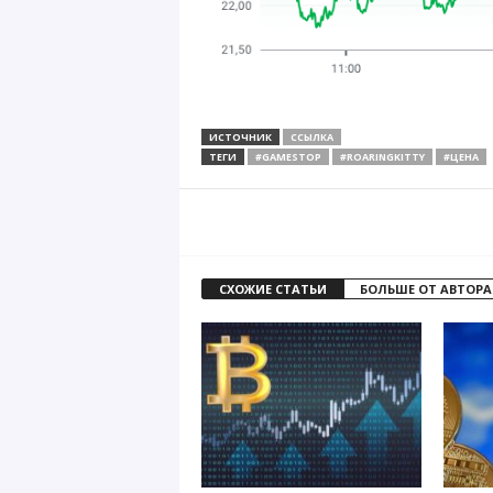
ИСТОЧНИК
ССЫЛКА
ТЕГИ
#GAMESTOP
#ROARINGKITTY
#ЦЕНА
СХОЖИЕ СТАТЬИ
БОЛЬШЕ ОТ АВТОРА