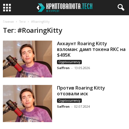
Главная
Теги
#RoaringKitty
Тег: #RoaringKitty
Аккаунт Roaring Kitty
взломан: дамп токена RKC на
$495K
Cryptocurrency
Saffron
-
13.05.2026
Против Roaring Kitty
отозвали иск
Cryptocurrency
Saffron
-
02.07.2024