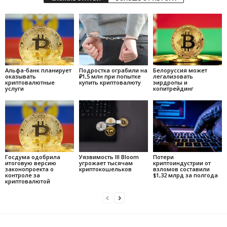
Альфа-банк планирует
Подростка ограбили на
Белоруссия может
оказывать
₽1,5 млн при попытке
легализовать
криптовалютные
купить криптовалюту
эирдропы и
услуги
копитрейдинг
Госдума одобрила
Уязвимость Ill Bloom
Потери
итоговую версию
угрожает тысячам
криптоиндустрии от
законопроекта о
криптокошельков
взломов составили
контроле за
$1,32 млрд за полгода
криптовалютой