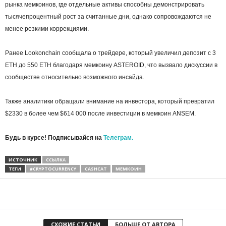
рынка мемкоинов, где отдельные активы способны демонстрировать
тысячепроцентный рост за считанные дни, однако сопровождаются не
менее резкими коррекциями.
Ранее Lookonchain сообщала о трейдере, который увеличил депозит с 3
ETH до 550 ETH благодаря мемкоину ASTEROID, что вызвало дискуссии в
сообществе относительно возможного инсайда.
Также аналитики обращали внимание на инвестора, который превратил
$2330 в более чем $614 000 после инвестиции в мемкоин ANSEM.
Будь в курсе! Подписывайся на
Телеграм.
ИСТОЧНИК
ССЫЛКА
ТЕГИ
#CRYPTOCURRENCY
CASHCAT
МЕМКОИН
СХОЖИЕ СТАТЬИ
БОЛЬШЕ ОТ АВТОРА