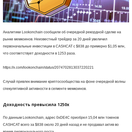
Аналитики Lookonchain сообщили об очередной рекордной сделке на
рынке мемкоинов. Неизвестный трейдер за 20 дней увеличил
первоначальные инвестиции в CASHCAT с $838 до примерно $1,05 млн,
что соответствует доходности в 1253 раза.
https://x.com/lookonchain/status/2074702813037220221
Случай привлек внимание криптосообщества на фоне очередной волны
спекулятивной активности в сегменте мемкоинов.
Доходность превысила 1250x
По данным Lookonchain, адрес 0xDE4C приобрел 15,04 млн токенов
CASHCAT всего за $838 около 20 дней назад и не продавал актив во
время первоначального роста.