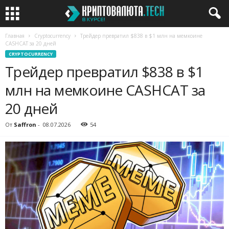
Главная
Cryptocurrency
Трейдер превратил $838 в $1 млн на мемкоине
CASHCAT за 20 дней
CRYPTOCURRENCY
Трейдер превратил $838 в $1
млн на мемкоине CASHCAT за
20 дней
От
Saffron
-
08.07.2026
54