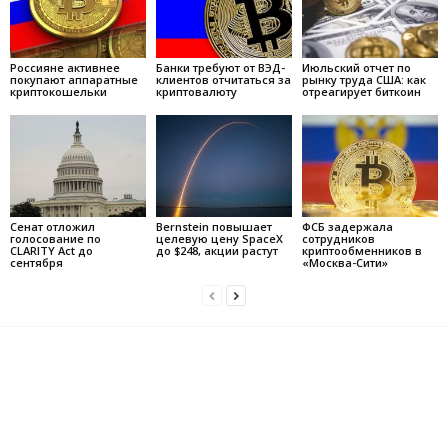
Россияне активнее
Банки требуют от ВЭД-
Июльский отчет по
покупают аппаратные
клиентов отчитаться за
рынку труда США: как
криптокошельки
криптовалюту
отреагирует биткоин
Сенат отложил
Bernstein повышает
ФСБ задержала
голосование по
целевую цену SpaceX
сотрудников
CLARITY Act до
до $248, акции растут
криптообменников в
сентября
«Москва-Сити»