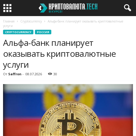
Главная
Cryptocurrency
Альфа-банк планирует оказывать криптовалютные
услуги
CRYPTOCURRENCY
РОССИЯ
Альфа-банк планирует
оказывать криптовалютные
услуги
От
Saffron
-
08.07.2026
30