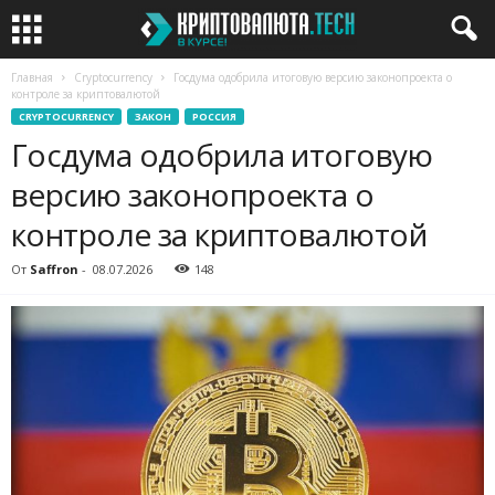
Главная
Cryptocurrency
Госдума одобрила итоговую версию законопроекта о
контроле за криптовалютой
CRYPTOCURRENCY
ЗАКОН
РОССИЯ
Госдума одобрила итоговую
версию законопроекта о
контроле за криптовалютой
От
Saffron
-
08.07.2026
148