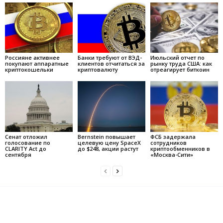
Россияне активнее
Банки требуют от ВЭД-
Июльский отчет по
покупают аппаратные
клиентов отчитаться за
рынку труда США: как
криптокошельки
криптовалюту
отреагирует биткоин
Сенат отложил
Bernstein повышает
ФСБ задержала
голосование по
целевую цену SpaceX
сотрудников
CLARITY Act до
до $248, акции растут
криптообменников в
сентября
«Москва-Сити»