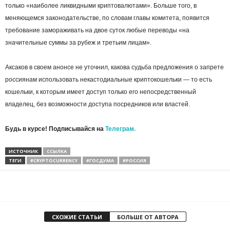
только «наиболее ликвидными криптовалютами». Больше того, в
меняющемся законодательстве, по словам главы комитета, появится
требование замораживать на двое суток любые переводы «на
значительные суммы за рубеж и третьим лицам».
Аксаков в своем анонсе не уточнил, какова судьба предложения о запрете
россиянам использовать некастодиальные криптокошельки — то есть
кошельки, к которым имеет доступ только его непосредственный
владелец, без возможности доступа посредников или властей.
Будь в курсе! Подписывайся на
Телеграм.
ИСТОЧНИК
ССЫЛКА
ТЕГИ
#CRYPTOCURRENCY
#ГОСДУМА
#РОССИЯ
СХОЖИЕ СТАТЬИ
БОЛЬШЕ ОТ АВТОРА