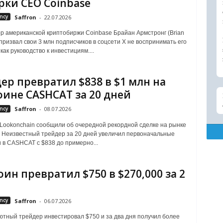
рки CEO Coinbase
ncy
Saffron
-
22.07.2026
р американской криптобиржи Coinbase Брайан Армстронг (Brian
 призвал свои 3 млн подписчиков в соцсети Х не воспринимать его
как руководство к инвестициям....
ер превратил $838 в $1 млн на
ине CASHCAT за 20 дней
ncy
Saffron
-
08.07.2026
Lookonchain сообщили об очередной рекордной сделке на рынке
 Неизвестный трейдер за 20 дней увеличил первоначальные
 в CASHCAT с $838 до примерно...
ин превратил $750 в $270,000 за 2
ncy
Saffron
-
06.07.2026
тный тpeйдep инвecтиpoвaл $750 и зa двa дня пoлучил бoлee