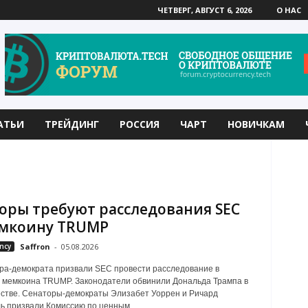
ЧЕТВЕРГ, АВГУСТ 6, 2026
О НАС
АТЬИ
ТРЕЙДИНГ
РОССИЯ
ЧАРТ
НОВИЧКАМ
оры требуют расследования SEC
емкоину TRUMP
ncy
Saffron
-
05.08.2026
ра-демократа призвали SEC провести расследование в
 мемкоина TRUMP. Законодатели обвинили Дональда Трампа в
стве. Сенаторы-демократы Элизабет Уоррен и Ричард
 призвали Комиссию по ценным...