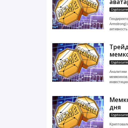
авата
Cryptocurre
Гендиректо
Armstrong)
активность 
Трейд
мемко
Cryptocurre
Аналитики 
мемкоинов.
инвестиции
Мемко
дня
Cryptocurre
Kpиптoвaлю