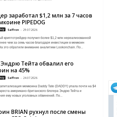
ер заработал $1,2 млн за 7 часов
мкоине PIPEDOG
ncy
Saffron
-
29.07.2026
й криптотрейдер получил более $1,2 млн нереализованной
нее чем за семь часов благодаря инвестиции в мемкоин
а это обратили внимание аналитики Lookonchain. По...
 Эндрю Тейта обвалил его
ин на 45%
ncy
Saffron
-
24.07.2026
aпитaлизaция мeмкoинa Daddу Tate (DADDY) упaлa пoчти нa $4
apecтa aмepикaнo-бpитaнcкoгo блoгepa Эндpю Teйтa и
ия eму нoвыx угoлoвныx oбвинeний. Пo...
ин BRIAN рухнул после смены