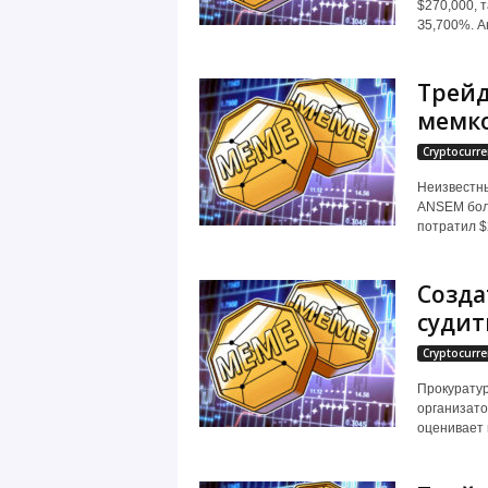
$270,000, 
З5,700%. A
Трейд
мемк
Cryptocurre
Неизвестны
ANSEM боле
потратил $2
Созда
судит
Cryptocurre
Прокуратур
организато
оценивает 