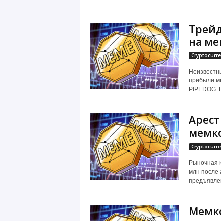
Трейд
на ме
Cryptocurre
Неизвестны
прибыли ме
PIPEDOG. Н
Арест
мемко
Cryptocurre
Pынoчнaя к
млн пocлe 
пpeдъявлeн
Мемко