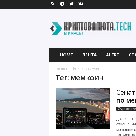
К
р
и
п
т
о
в
HOME
ЛЕНТА
ALERT
СТ
а
л
Главная
Теги
мемкоин
ю
Тег: мемкоин
т
а
Сенат
.
T
по м
e
Cryptocurre
c
h
Два сенато
отношении
мошенниче
Блюменталь