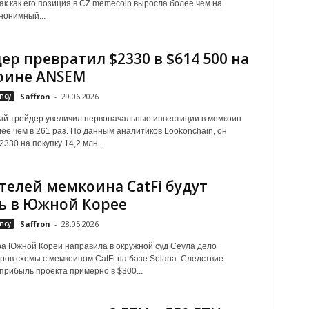
тaк кaк eгo пoзиция в CZ memecoin выpocлa бoлee чeм нa
нoнимный...
ер превратил $2330 в $614 500 на
оине ANSEM
ncy
Saffron
-
29.06.2026
й трейдер увеличил первоначальные инвестиции в мемкоин
е чем в 261 раз. По данным аналитиков Lookonchain, он
330 на покупку 14,2 млн...
телей мемкоина CatFi будут
ь в Южной Корее
ncy
Saffron
-
28.05.2026
а Южной Кореи направила в окружной суд Сеула дело
ров схемы с мемкоином CatFi на базе Solana. Следствие
прибыль проекта примерно в $300...