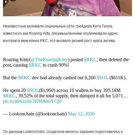
Неизвестные взломали социальные сети трейдера Кита Гилла,
известного как Roaring Kitty. Злоумышленники опубликовали адрес
контракта мем-коина RKC, что вызвало резкий рост курса актива.
Roaring Kitty(
@TheRoaringKitty
) posted
$RKC
, then deleted the
post, causing
$RKC
to crash 90%!
But the
$RKC
dev had already cashed out 6,260
$SOL
($611K).
He spent 20
$SOL
($1,950) across 10 wallets to buy 395.18M
$RKC
, 39.52% of the total supply, then dumped it all for 5,071…
pic.twitter.com/2RMd0mYGjF
— Lookonchain (@lookonchain)
May 12, 2026
По данным Lookonchain, создатели монеты заранее подготовились к