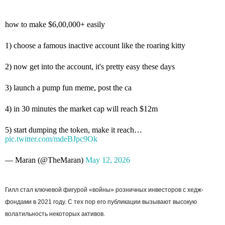
how to make $6,00,000+ easily
1) choose a famous inactive account like the roaring kitty
2) now get into the account, it's pretty easy these days
3) launch a pump fun meme, post the ca
4) in 30 minutes the market cap will reach $12m
5) start dumping the token, make it reach…
pic.twitter.com/mdeBJpc9Ok
— Maran (@TheMaran)
May 12, 2026
Гилл стал ключевой фигурой «войны» розничных инвесторов с хедж-
фондами в 2021 году. С тех пор его публикации вызывают высокую
волатильность некоторых активов.