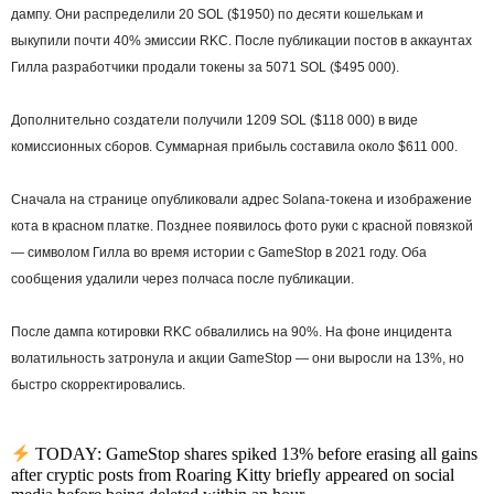
дампу. Они распределили 20 SOL ($1950) по десяти кошелькам и
выкупили почти 40% эмиссии RKC. После публикации постов в аккаунтах
Гилла разработчики продали токены за 5071 SOL ($495 000).
Дополнительно создатели получили 1209 SOL ($118 000) в виде
комиссионных сборов. Суммарная прибыль составила около $611 000.
Сначала на странице опубликовали адрес Solana-токена и изображение
кота в красном платке. Позднее появилось фото руки с красной повязкой
— символом Гилла во время истории с GameStop в 2021 году. Оба
сообщения удалили через полчаса после публикации.
После дампа котировки RKC обвалились на 90%. На фоне инцидента
волатильность затронула и акции GameStop — они выросли на 13%, но
быстро скорректировались.
TODAY: GameStop shares spiked 13% before erasing all gains
after cryptic posts from Roaring Kitty briefly appeared on social