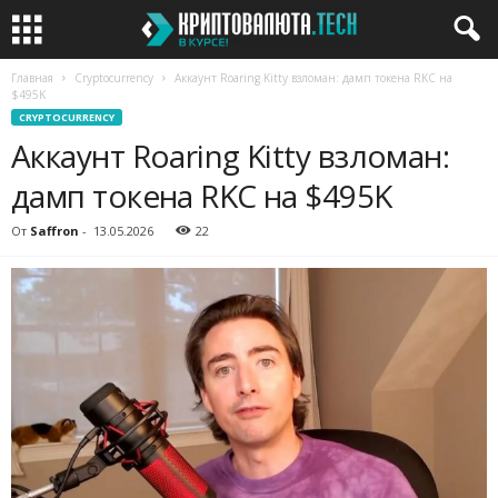
Главная
Cryptocurrency
Аккаунт Roaring Kitty взломан: дамп токена RKC на
$495K
CRYPTOCURRENCY
Аккаунт Roaring Kitty взломан:
дамп токена RKC на $495K
От
Saffron
-
13.05.2026
22