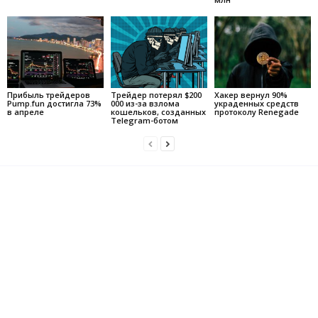
Прибыль трейдеров
Трейдер потерял $200
Хакер вернул 90%
Pump.fun достигла 73%
000 из-за взлома
украденных средств
в апреле
кошельков, созданных
протоколу Renegade
Telegram-ботом