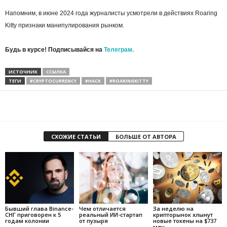
Напомним, в июне 2024 года журналисты усмотрели в действиях Roaring
Kitty признаки манипулирования рынком.
Будь в курсе! Подписывайся на
Телеграм.
ИСТОЧНИК
ССЫЛКА
ТЕГИ
#CRYPTOCURRENCY
#HACK
#ROARINGKITTY
СХОЖИЕ СТАТЬИ
БОЛЬШЕ ОТ АВТОРА
Бывший глава Binance-
Чем отличается
За неделю на
СНГ приговорен к 5
реальный ИИ-стартап
крипторынок хлынут
годам колонии
от пузыря
новые токены на $737
млн