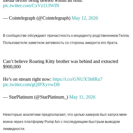
media before being deleted within an hour.
pic.twitter.com/CxVz113WIN
— Cointelegraph (@Cointelegraph)
May 12, 2026
В сообществе обсуждают причастность к инциденту родственников Гилла.
Пользователи заметили активность со стороны аккаунта его брата.
Can’t believe Roaring Kitty brother was behind and extracted
$900,000
He’s on stream right now:
https://t.co/GNUX5h8Ru7
pic.twitter.com/gQIPXyvwD8
— StarPlatinum (@StarPlatinum_)
May 11, 2026
Некоторые аналитики предполагают, что целью хакеров был запуск мем-
коина через платформу Pump.fun с последующим быстрым выводом
ликвидности.