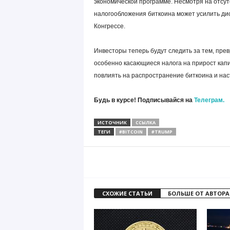
экономической программе. Несмотря на отсутс
налогообложения биткоина может усилить дис
Конгрессе.
Инвесторы теперь будут следить за тем, пре
особенно касающиеся налога на прирост кап
повлиять на распространение биткоина и нас
Будь в курсе! Подписывайся на
Телеграм.
ИСТОЧНИК
ССЫЛКА
ТЕГИ
#BITCOIN
#TRUMP
СХОЖИЕ СТАТЬИ
БОЛЬШЕ ОТ АВТОРА