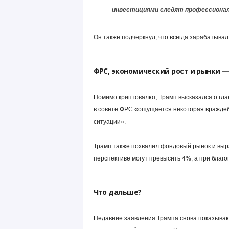
инвестициями следят профессиона
Он также подчеркнул, что всегда зарабатывал
ФРС, экономический рост и рынки —
Помимо криптовалют, Трамп высказался о гла
в совете ФРС «ощущается некоторая враждебн
ситуации».
Трамп также похвалил фондовый рынок и выр
перспективе могут превысить 4%, а при благ
Что дальше?
Недавние заявления Трампа снова показывают