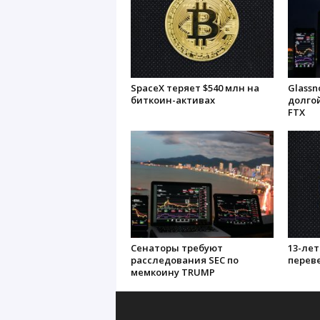
SpaceX теряет $540 млн на
Glassn
биткоин-активах
долгой
FTX
Сенаторы требуют
13-ле
расследования SEC по
переве
мемкоину TRUMP